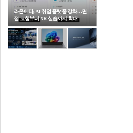
라온메타, AI 취업 플랫폼 강화…면
접 코칭부터 XR 실습까지 확대