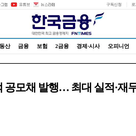
구독신청
로
부동산
금융
보험
2금융
경제·시사
오피니언
500억 공모채 발행… 최대 실적·