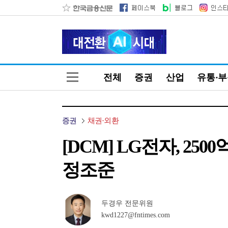
전체
증권
산업
유통·
증권
채권·외환
[DCM] LG전자, 2
정조준
두경우 전문위원
kwd1227@fntimes.com