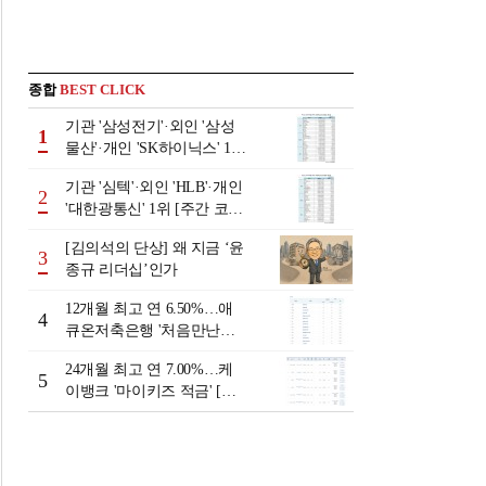
종합
BEST CLICK
기관 '삼성전기'·외인 '삼성
1
물산'·개인 'SK하이닉스' 1위
[주간 코스피 순매수- 2026
기관 '심텍'·외인 'HLB'·개인
년 8월3일~8월7일]
2
'대한광통신' 1위 [주간 코스
닥 순매수- 2026년 8월3일~8
[김의석의 단상] 왜 지금 ‘윤
월7일]
3
종규 리더십’인가
12개월 최고 연 6.50%…애
4
큐온저축은행 '처음만난적
금'[이주의 저축은행 적금금
24개월 최고 연 7.00%…케
리-8월 2주]
5
이뱅크 '마이키즈 적금' [이
주의 은행 적금금리-8월 2
주]