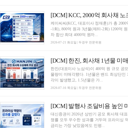
[DCM] KCC, 2000억 회사
케이씨씨(KCC, 대표이사 정재훈)가 총 200
-1회), 800억 원과 3년물(제81-2회) 12
차 합산 최대 4000억 원까...
2026-07-21 화요일 | 두경우 전문위원
[DCM] 한진, 회사채 1년물 
한진(대표이사 노삼석)이 400억 원 규모 
물량이 미매각됐다. 1년물은 밴드 최상단인 
각이 발생했고, 1.5년물은 가...
2026-07-16 목요일 | 두경우 전문위원
대신증권이 2026년 상반기 공모 회사채 대
쟁률 모두 우수한 성과를 거두며 프라이싱 
금리는 가장 낮았음에도 민평...