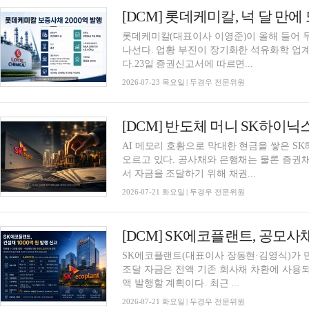
[DCM] 롯데케미칼, 넉 달 만에
롯데케미칼(대표이사 이영준)이 올해 들어 
나선다. 업황 부진이 장기화한 석유화학 업
다.23일 증권신고서에 따르면...
2026-07-23 목요일 | 두경우 전문위원
[DCM] 반도체 머니 SK하이닉스
AI 메모리 호황으로 막대한 현금을 쌓은 S
오르고 있다. 공사채와 은행채는 물론 증권채
서 자금을 조달하기 위해 채권...
2026-07-21 화요일 | 두경우 전문위원
[DCM] SK에코플랜트, 공모사
SK에코플랜트(대표이사 장동현·김영식)가 만기
조달 자금은 전액 기존 회사채 차환에 사용되며
액 발행할 계획이다. 최근 ...
2026-07-21 화요일 | 두경우 전문위원