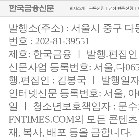
회사소개
구독신청
정정·반론 신청
발행소(주소) : 서울시 중구 
번호 : 202-81-39551
제호: 한국금융 ㅣ 발행.편집인 : 
신문사업 등록번호: 서울,다0655
행.편집인 : 김봉국 ㅣ 발행일자:
인터넷신문 등록번호: 서울, 아03
일 ㅣ 청소년보호책임자 : 문수
FNTIMES.COM의 모든 콘텐
재, 복사, 배포 등을 금합니다.