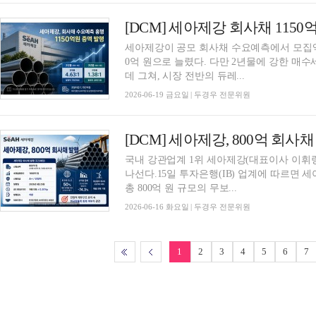
세아제강이 공모 회사채 수요예측에서 모집액의
0억 원으로 늘렸다. 다만 2년물에 강한 매
데 그쳐, 시장 전반의 듀레...
2026-06-19 금요일 | 두경우 전문위원
국내 강관업계 1위 세아제강(대표이사 이휘령,
나선다.15일 투자은행(IB) 업계에 따르면 세아
총 800억 원 규모의 무보...
2026-06-16 화요일 | 두경우 전문위원
1
2
3
4
5
6
7