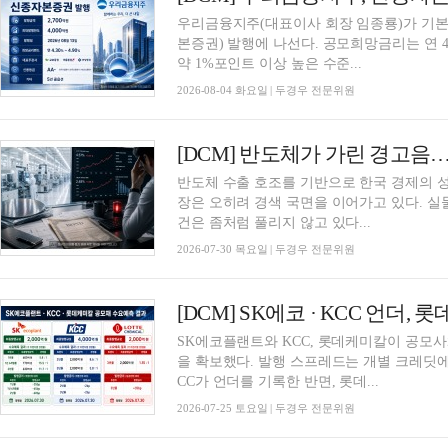
우리금융지주(대표이사 회장 임종룡)가 기
본증권) 발행에 나선다. 공모희망금리는 연 4.30
약 1%포인트 이상 높은 수준...
2026-08-04 화요일 | 두경우 전문위원
[DCM] 반도체가 가린 경고음
반도체 수출 호조를 기반으로 한국 경제의 
장은 오히려 경색 국면을 이어가고 있다. 
건은 좀처럼 풀리지 않고 있다...
2026-07-30 목요일 | 두경우 전문위원
SK에코플랜트와 KCC, 롯데케미칼이 공모
을 확보했다. 발행 스프레드는 개별 크레딧에
CC가 언더를 기록한 반면, 롯데...
2026-07-25 토요일 | 두경우 전문위원