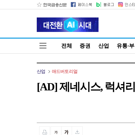
전체
증권
산업
유통·
산업
애드버토리얼
[AD] 제네시스, 럭셔리