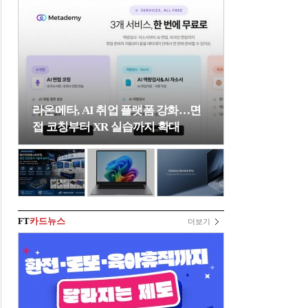
라온메타, AI 취업 플랫폼 강화…면
접 코칭부터 XR 실습까지 확대
FT
카드뉴스
더보기