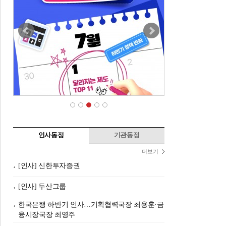
인사동정
기관동정
더보기
[인사] 신한투자증권
[인사] 두산그룹
한국은행 하반기 인사…기획협력국장 최용훈·금
융시장국장 최영주