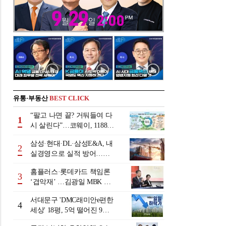
유통·부동산
BEST CLICK
“팔고 나면 끝? 거둬들여 다
1
시 살린다”…코웨이, 1188만
계정 업고 ESG 밸류업
삼성·현대·DL·삼성E&A, 내
2
실경영으로 실적 방어…미
래 먹거리 경쟁 본격화
홈플러스·롯데카드 책임론
3
‘겹악재’ …김광일 MBK 부
회장 부담 커지나
서대문구 'DMC래미안e편한
4
세상' 18평, 5억 떨어진 9억
원에 거래 [일일 하락가]