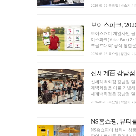
2026-08-06 목요일 | 박슬기 기
보이스파크, '20
보이스캐디 계열사인 골프
이스파크(Voice Park
크골프대회' 공식 통합운영
2026-08-06 목요일 | 정진아 기
신세계백화점 강남점 델리
계백화점은 이를 기념해 
세계백화점은 강남점 델리
2026-08-06 목요일 | 박슬기 기
NS홈쇼핑이 협력사 상품