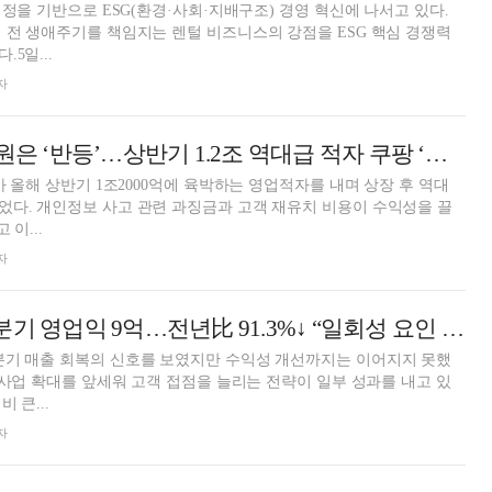
계정을 기반으로 ESG(환경·사회·지배구조) 경영 혁신에 나서고 있다.
 전 생애주기를 책임지는 렌털 비즈니스의 강점을 ESG 핵심 경쟁력
5일...
자
실적은 ‘바닥’ 회원은 ‘반등’…상반기 1.2조 역대급 적자 쿠팡 ‘희비’
가 올해 상반기 1조2000억에 육박하는 영업적자를 내며 상장 후 역대
다. 개인정보 사고 관련 과징금과 고객 재유치 비용이 수익성을 끌
 이...
자
롯데하이마트, 2분기 영업익 9억…전년比 91.3%↓ “일회성 요인 영향”
분기 매출 회복의 신호를 보였지만 수익성 개선까지는 이어지지 못했
스 사업 확대를 앞세워 고객 접점을 늘리는 전략이 일부 성과를 내고 있
 큰...
자