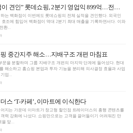
“이번에도 백화점이 견인” 롯데쇼핑, 2분기 영업익 899억…전년比 121.2%↑
 하는 백화점이 이번에도 롯데쇼핑의 전체 실적을 견인했다. 외국인
 호조에 힘입어 백화점이 역대 2분기 최대 매출을 기록하면서다. 이와
환...
자
쇼핑 중간지주 해소…지배구조 개편 마침표
문을 분할하며 그룹 지배구조 개편의 마지막 단계에 들어섰다. 현대
를 해소하고 홈쇼핑 본업과 투자 기능을 분리해 의사결정 효율과 사업
업...
자
더스 ‘T-카페’, 이마트에 이식한다
이어지는 가운데 이마트가 창고형 할인점 트레이더스의 흥행 콘텐츠를
집객력 강화에 나섰다. 쇼핑만으로는 고객을 끌어들이기 어려워진 만
 앞...
자