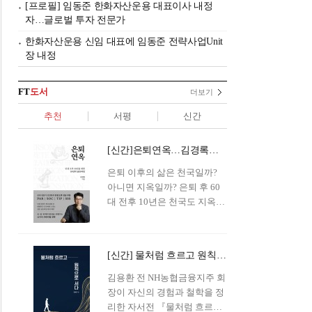
[프로필] 임동준 한화자산운용 대표이사 내정
자…글로벌 투자 전문가
한화자산운용 신임 대표에 임동준 전략사업Unit
장 내정
FT
도서
더보기
추천
서평
신간
[신간]은퇴연옥…김경록의 은퇴 후 삶의 나침반
은퇴 이후의 삶은 천국일까?
아니면 지옥일까? 은퇴 후 60
대 전후 10년은 천국도 지옥도
아닌 '연옥'이라 개념이 등장해
화제를 모으고 있다.투자 전문
가이자 은퇴연구소장으로서의
[신간] 물처럼 흐르고 원칙으로 서다…김용환의 통찰을 담다
은퇴 설계를 가이드해 온 김경
록 옵투스자산운용의 고문이
김용환 전 NH농협금융지주 회
신간 『은퇴연옥』을 내놓았
장이 자신의 경험과 철학을 정
다.단테는 지옥을 '모든 희망을
리한 자서전 『물처럼 흐르고