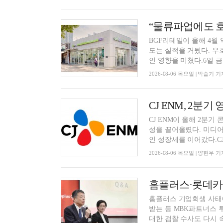
BGF리테일이 올해 4월
도는 실적을 거뒀다. 우
인 영향을 미쳤다.6일 금융
2026-08-06 목요일 | 박슬기 기
CJ ENM, 2분기
CJ ENM이 올해 2분기
성을 끌어올렸다. 미디어
인 성장세를 이어갔다.CJ 
2026-08-06 목요일 | 양현우 기
홈플러스 기업회생 사태에
받는 등 MBK파트너스 
대한 검찰 수사도 다시 속