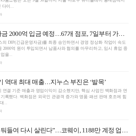
S홈쇼핑은 오는 9월 30일까지 서울 마포구 뷰티플레이 홍대점에서
다이...
자
홈플러스 “긴급자금 2000억 입금 예정…67개 점포, 7일부터 가오픈”
의 DIP(긴급운영자금)를 최종 승인하면서 경영 정상화 작업이 속도
금 2000억 원이 투입되면서 납품사와 협의를 마무리하고, 임시 휴업 중
을...
자
기 역대 최대 매출…지누스 부진은 ‘발목’
 연결 기준 매출과 영업이익이 감소했지만, 핵심 사업인 백화점과 면
기록했다. 백화점은 외국인 관광객 증가와 명품·패션 판매 호조에 힘
...
자
“팔고 나면 끝? 거둬들여 다시 살린다”…코웨이, 1188만 계정 업고 ESG 밸류업