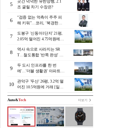
곳간 넉넉한 유한양행, 2.1
5
조 굴릴 차기 수장은?
“검증 없는 억측이 주주 피
6
해 키워”…코리, ‘북경한미
미수채권 논란’ 정면 반박
도봉구 '신동아1단지' 21평,
7
2.05억 떨어진 4.75억원에
거래 [일일 하락가]
역사 속으로 사라지는 SR
8
T…철도통합 '반쪽 완성' 남
은 과제는?
두 도시 인프라를 한 번
9
에'…'더블 생활권' 아파트,
청약·매매 수요 몰린다
관악구 '두산' 26평, 3.2억 떨
10
어진 10.5억원에 거래 [일일
하락가]
Auto&
Tech
더보기