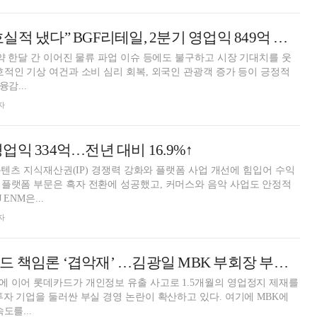
“물류파업에도 호실적 냈다” BGF리테일, 2분기 영업익 849억 전년比 22.3%↑
 약 한달 간 이어진 물류 파업 이슈 등에도 불구하고 시장 기대치를 웃
호적인 기상 여건과 소비 심리 회복, 외국인 관광객 증가 등이 긍정적
감...
자
 영업익 334억…전년 대비 16.9%↑
 콘텐츠 지식재산권(IP) 경쟁력 강화와 플랫폼 사업 개선에 힘입어 수익
플랫폼 부문은 흑자 전환에 성공했고, 커머스와 음악 사업도 안정적
ENM은...
자
홈플러스·롯데카드 책임론 ‘겹악재’ …김광일 MBK 부회장 부담 커지나
 이어 롯데카드가 개인정보 유출 사고로 1.5개월의 영업정지 제재를
투자 기업을 둘러싼 부실 경영 논란이 확산하고 있다. 여기에 MBK에
도를...