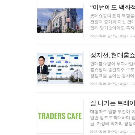
롯데쇼핑의 효자 역할을
관광객 증가와 패션 판매
함께 당기순이익도 흑자전
2026-08-07 금요일 | 박슬기 기
정지선, 현대홈
현대홈쇼핑이 투자사업부
홈쇼핑의 중간지주 구조
경쟁력을 높이는 동시에 기
2026-08-06 목요일 | 박슬기 기
잘 나가는 트레이
대형마트 업황 부진이 
일반 점포로 확대하며 
큼, 가성비 먹거리 경쟁력을
2026-08-06 목요일 | 박슬기 기