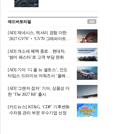
버려야 하는 곳'이라 묘사했다.
원칙으로 서다』를 펴냈다.정
오늘날 많은 이가 은퇴를 지옥
통 관료 출신으로 한국 금융의
이라 부르며 절망하지만, 김경
주요 변곡점마다 중요한 역할
애드버토리얼
록 고문은 새로운 시각을 제시
을 하고 금융 경영인으로서 큰
한다. 은퇴 후 60대를 전후한 1
족적을 남긴 김 전 회장이 후배
[AD] 제네시스, 럭셔리 경험 더한
0년의 과도기는 지옥이 아니라
세대에게 전하는 삶의 조언을
‘2027 GV70’‧‘GV70 그래파이트’
정화와 성장의 공간인 ‘은퇴연
담은 인생 노트다.『물처럼 흐
출시
옥(Purgatory)’이라는 것이다.
르고 원칙으로 서다』는 단순
[AD] 개소세 혜택 종료…현대차,
연옥은 고통스럽지만 끝이 있
한 자서전을 넘어, 실패를 두려
‘썸머 페스타’로 고객 부담 완화
으며, 준비를 통해 천국으로 나
워하지 않는 용기와 자신에 대
아갈 수 있는 희망의 장소라고
한 믿음이 어떻게 삶을 풍요롭
[AD] 기아 ‘디 올 뉴 셀토스’, 인도
말한
게 만드는지를 보여주는 지혜
타임스 드라이브 어워즈서 ‘올해의
의 보고로 평가된다.김용환 전
SUV’ 선정
회장은 “인생의 목표가 크더라
[AD]‘그랜저 잡자’ 기아, 상품성 더
도 조급해하지 말고 작은 것부
한 ‘The 2027 K8’ 출시
터 하나 하나 성취해 나가
라”고 조언한다. 뼈아픈 실패
[카드뉴스] KT&G, ‘CDP’ 기후변화
조차 성공의 뼈대가 된다는 긍
·수자원 관리 부문 우수기업 선정
정적인 마음으로