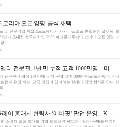
자
26 코리아 오픈 양평' 공식 채택
 IT 전문기업 픽셀소프트웨어가 자사 파크골프 통합운영 플랫폼 '보
)'가 하반기 초대형 전국대회인 '2026 파크골프투데이 코리아 오픈 양평 파
...
자
신세계百 강남점 델리 전문관, 1년 만 누적 고객 1000만명…미식 축제 연다
 전문관이 개장 1년 만에 누적 구매 고객 1000만명을 돌파했다. 신세
셀럽과 유명 셰프, 전국 맛집이 참여하는 릴레이 팝업 행사를 연다.신
...
자
NS홈쇼핑, 뷰티플레이 홍대서 협력사 ‘에버핏’ 팝업 운영…K-뷰티 판로 확대 지원
의 소비자 접점 확대를 위해 오프라인 체험과 온라인 구매를 연계한