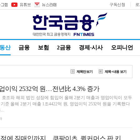
구독신청
로
부동산
금융
보험
2금융
경제·시사
오피니언
제목만보기
제목+내용 보기
업이익 2532억 원…전년比 4.3% 증가
 호조와 해외 법인 성장에 힘입어 올해 2분기 매출과 영업이익이 모두
준 올해 2분기 매출 1조4422억 원, 영업이익 2532억 원을 기록했다
..
자
유통사 줄줄이 입점에 직매입까지…쿠팡이츠, 퀵커머스 판 키운다