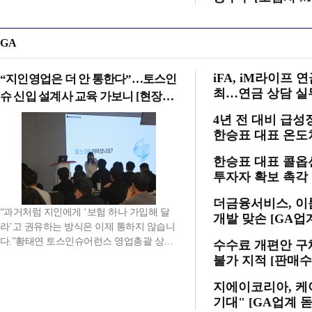
GA
iFA, iM라이프
“지인영업은 더 안 통한다”…토스인
최…연금 상담 실무
슈 신입 설계사 교육 가보니 [현장스
케치]
4년 전 대비 급
한승표 대표 온도차
한승표 대표 콜옵
투자자 확보 촉각 
더금융서비스, 이
“과거처럼 지인에게 ‘보험 하나 가입해 달
개발 맞손 [GA업
라’고 권유하는 방식은 이제 통하지 않습니
다.”황태연 토스인슈어런스 영업총괄 상무
수수료 개편안 구
는 지난 6일 오전 10시 서울 신도림 디큐브
불가 지적 [판매
시티 토스인슈어런스 본사 25층 교육장에
서 이같이 밝혔다. 황태연 상무가 진행한 교
지에이코리아, 케
육은 토스인슈어런스가 매달 신입 설계사
기대" [GA업계 