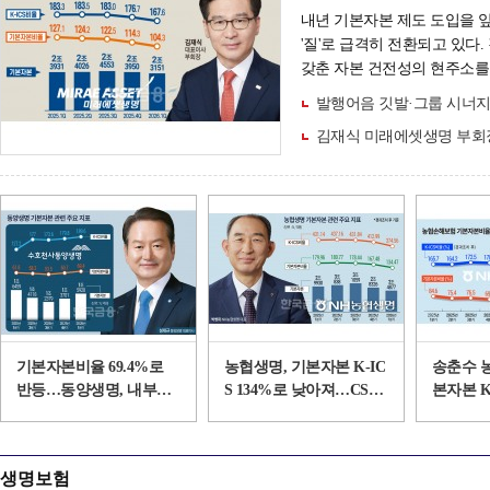
내년 기본자본 제도 도입을 
'질'로 급격히 전환되고 있다
갖춘 자본 건전성의 현주소를 짚어본다. <편집자 주>김
장이 시장금리 상승에 따른 위
발행어음 깃발·그룹 시너지…
김재식 미래에셋생명 부회장,
기본자본비율 69.4%로
농협생명, 기본자본 K-IC
송춘수 
반등…동양생명, 내부자
S 134%로 낮아져…CSM·
본자본 K-
본 확충 무게 [보험사 기
잉여금 확대 [보험사 기본
LM 체계
본자본 점검]
자본 점검]
기본자본
생명보험