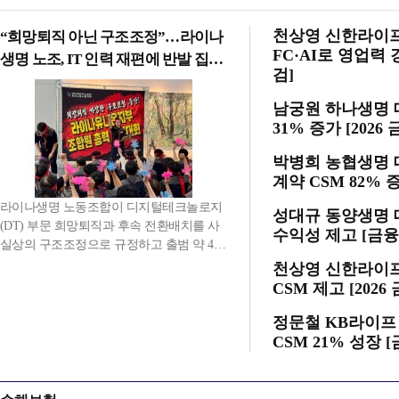
천상영 신한라이프
“희망퇴직 아닌 구조조정”…라이나
FC·AI로 영업력
생명 노조, IT 인력 재편에 반발 집회
검]
[막 오른 금융권 하투(夏鬪)]
남궁원 하나생명 
31% 증가 [202
박병희 농협생명 
계약 CSM 82% 
라이나생명 노동조합이 디지털테크놀로지
성대규 동양생명 
(DT) 부문 희망퇴직과 후속 전환배치를 사
수익성 제고 [금융사
실상의 구조조정으로 규정하고 출범 약 4년
만에 첫 총력 결의대회에 나섰다. 노조는 IT
천상영 신한라이프
조직에서 시작된 인력 감축과 업무 외주화
CSM 제고 [202
가 다른 부서로 확대될 수 있다고 우려하고
있다.31일 오전 11시30분 전국사무금융서
정문철 KB라이프
비스노동조합 라이나유니...
CSM 21% 성장 