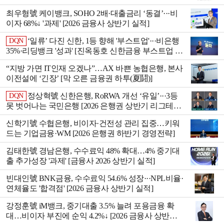
최우형號 케이뱅크, SOHO 2배·대출금리 ‘동결’···비
이자 68%↓ '과제' [2026 금융사 상반기 실적]
‘일류’ 다진 신한, 1등 향해 '부스트업'···비은행
DQN
35%·리딩뱅크 '성과' [진옥동호 신한금융 부스트업 점
검]
“지방 가면 IT인재 오겠나”…AX 바쁜 농협은행, 본사
이전설에 ‘긴장’ [막 오른 금융권 하투(夏鬪)]
정상혁號 신한은행, RoRWA 개선 ‘유일’···3등
DQN
못 벗어나는 국민은행 [2026 은행권 상반기 리그테이
블]
신학기號 수협은행, 비이자·건전성 관리 집중…키워
드는 기업금융·WM [2026 은행권 하반기 경영전략]
김태한號 경남은행, 수수료익 48% 확대…4% 중기대
출 추가성장 '과제' [금융사 2026 상반기 실적]
빈대인號 BNK금융, 수수료익 54.6% 성장···NPL비율·
연체율도 '합격점' [2026 금융사 상반기 실적]
강정훈號 iM뱅크, 중기대출 3.5% 늘려 포용금융 확
대…비이자 부진에 순익 4.2%↓ [2026 금융사 상반기