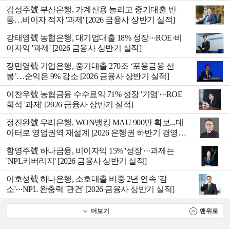
실적]
김성주號 부산은행, 가계신용 늘리고 중기대출 반
등…비이자 적자 '과제' [2026 금융사 상반기 실적]
강태영號 농협은행, 대기업대출 18% 성장···ROE·비
이자익 '과제' [2026 금융사 상반기 실적]
장민영號 기업은행, 중기대출 270조 ‘포용금융 선
봉’…순익은 9% 감소 [2026 금융사 상반기 실적]
이찬우號 농협금융 수수료익 71% 성장 '기염'···ROE
희석 '과제' [2026 금융사 상반기 실적]
정진완號 우리은행, WON뱅킹 MAU 900만 확보...데
이터로 영업권역 재설계 [2026 은행권 하반기 경영전
략]
함영주號 하나금융, 비이자익 15% '성장'···과제는
'NPL커버리지' [2026 금융사 상반기 실적]
이호성號 하나은행, 소호대출 비중 2년 연속 '감
소'···NPL 완충력 '관건' [2026 금융사 상반기 실적]
더보기
맨위로