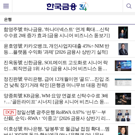
은행
함영주號 하나금융, '하나더넥스트‘ 연계 확대…신탁
수수료 2배 증가 효과 [금융 시니어 비즈니스 돋보기]
윤호영號 카카오뱅크, 개인사업자대출 45%↑·NIM 반
등…플랫폼 수익화 '과제' [2026 금융사 상반기 실적]
진옥동號 신한금융, SOL메이트 고도화로 시니어 락
인…퇴직연금 1위 사수 [금융 시니어 비즈니스 돋보
기]
정진완號 우리은행, 급여 12개월이면 '골드'…진입 조
건 낮춰 장기거래 락인 [은행권 머니무브 대응 전략]
양종희號 KB금융, WM·요양 연결로 신탁수수료 3배
↑…‘골든라이프’ 시너지 [금융 시니어 비즈니스 돋보
기]
정일선號 광주은행 RoRWA 0.97% ‘선두’···부
DQN
산銀, 순익↓·RWA↑ ‘이중고’ [2026 금융사 상반기 리그
테이블]
이호성號 하나은행, '달봉투'로 월급날 접점 확대…멤
버십 30만명 돌파·핵심예금 9%↑ [은행권 머니무브 대