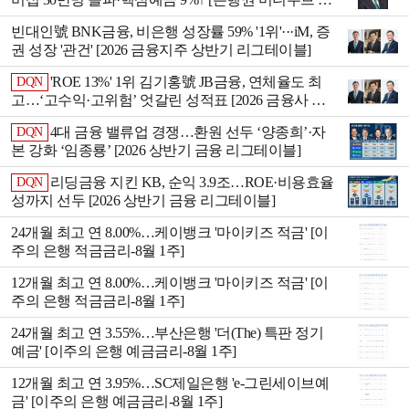
응 전략]
빈대인號 BNK금융, 비은행 성장률 59% '1위'···iM, 증
권 성장 '관건' [2026 금융지주 상반기 리그테이블]
'ROE 13%' 1위 김기홍號 JB금융, 연체율도 최
DQN
고…‘고수익·고위험’ 엇갈린 성적표 [2026 금융사 상
반기 리그테이블]
4대 금융 밸류업 경쟁…환원 선두 ‘양종희ʼ·자
DQN
본 강화 ‘임종룡ʼ [2026 상반기 금융 리그테이블]
리딩금융 지킨 KB, 순익 3.9조…ROE·비용효율
DQN
성까지 선두 [2026 상반기 금융 리그테이블]
24개월 최고 연 8.00%…케이뱅크 '마이키즈 적금' [이
주의 은행 적금금리-8월 1주]
12개월 최고 연 8.00%…케이뱅크 '마이키즈 적금' [이
주의 은행 적금금리-8월 1주]
24개월 최고 연 3.55%…부산은행 '더(The) 특판 정기
예금' [이주의 은행 예금금리-8월 1주]
12개월 최고 연 3.95%…SC제일은행 'e-그린세이브예
금' [이주의 은행 예금금리-8월 1주]