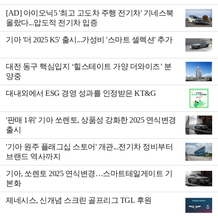
[AD] 아이오닉5 '최고 고도차 주행 전기차' 기네스북
올랐다...압도적 전기차 입증
기아 '더 2025 K5' 출시...가성비 '스마트 셀렉션' 추가
대전 동구 핵심입지 ‘힐스테이트 가양 더와이즈’ 분
양중
대내외에서 ESG 경영 성과를 인정받은 KT&G
'판매 1위' 기아 쏘렌토, 상품성 강화한 2025 연식변경
출시
'기아 원주 플래그십 스토어' 개관...전기차 정비부터
브랜드 역사까지
기아, 쏘렌토 2025 연식변경…스마트테일게이트 기
본화
제네시스, 신개념 스크린 골프리그 TGL 후원