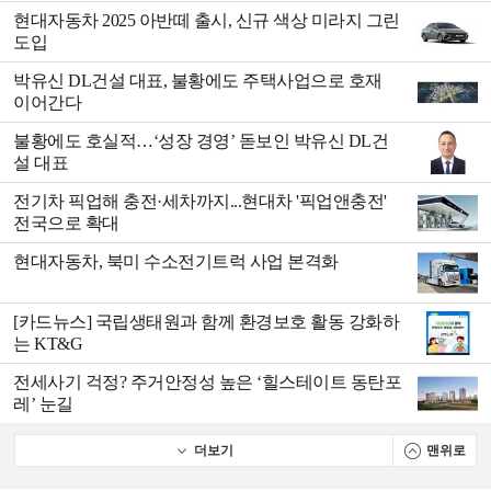
현대자동차 2025 아반떼 출시, 신규 색상 미라지 그린
도입
박유신 DL건설 대표, 불황에도 주택사업으로 호재
이어간다
불황에도 호실적…‘성장 경영’ 돋보인 박유신 DL건
설 대표
전기차 픽업해 충전·세차까지...현대차 '픽업앤충전'
전국으로 확대
현대자동차, 북미 수소전기트럭 사업 본격화
[카드뉴스] 국립생태원과 함께 환경보호 활동 강화하
는 KT&G
전세사기 걱정? 주거안정성 높은 ‘힐스테이트 동탄포
레’ 눈길
더보기
맨위로