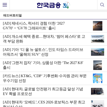
애드버토리얼
[AD] 제네시스, 럭셔리 경험 더한 ‘2027
GV70’‧‘GV70 그래파이트’ 출시
[AD] 개소세 혜택 종료…현대차, ‘썸머 페스타’로 고
객 부담 완화
[AD] 기아 ‘디 올 뉴 셀토스’, 인도 타임스 드라이브
어워즈서 ‘올해의 SUV’ 선정
[AD]‘그랜저 잡자’ 기아, 상품성 더한 ‘The 2027 K8’
출시
[카드뉴스] KT&G, ‘CDP’ 기후변화·수자원 관리 부문
우수기업 선정
[AD] 현대차, 글로벌 안전평가 최고등급 달성 기념
EV 특별 프로모션
[AD] 현대차 ‘모베드’, CES 2026 로보틱스 부문 최고
혁신상 수상