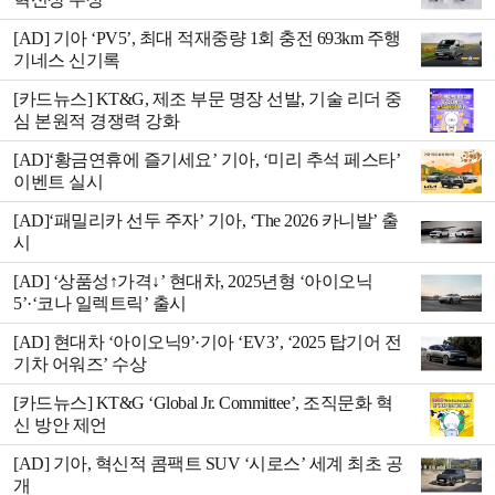
[AD] 기아 ‘PV5’, 최대 적재중량 1회 충전 693km 주행
기네스 신기록
[카드뉴스] KT&G, 제조 부문 명장 선발, 기술 리더 중
심 본원적 경쟁력 강화
[AD]‘황금연휴에 즐기세요’ 기아, ‘미리 추석 페스타’
이벤트 실시
[AD]‘패밀리카 선두 주자’ 기아, ‘The 2026 카니발’ 출
시
[AD] ‘상품성↑가격↓’ 현대차, 2025년형 ‘아이오닉
5’·‘코나 일렉트릭’ 출시
[AD] 현대차 ‘아이오닉9’·기아 ‘EV3’, ‘2025 탑기어 전
기차 어워즈’ 수상
[카드뉴스] KT&G ‘Global Jr. Committee’, 조직문화 혁
신 방안 제언
[AD] 기아, 혁신적 콤팩트 SUV ‘시로스’ 세계 최초 공
개