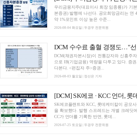
우리금융지주(대표이사 회장 임종룡)가 기
본증권) 발행에 나선다. 공모희망금리는 연 4.30
약 1%포인트 이상 높은 수준...
2026-08-04 화요일 | 두경우 전문위원
DCM(채권자본시장)이 전통강자와 신흥주자
으로 IB(기업금융) 역량을 다투고 있다. 
다본다. <편집자 주>증권...
2026-08-03 월요일 | 정선은 기자
SK에코플랜트와 KCC, 롯데케미칼이 공모
을 확보했다. 발행 스프레드는 개별 크레딧에
CC가 언더를 기록한 반면, 롯데...
2026-07-25 토요일 | 두경우 전문위원