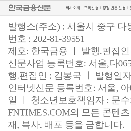
회사소개
구독신청
정정·반론 신청
발행소(주소) : 서울시 중구 
번호 : 202-81-39551
제호: 한국금융 ㅣ 발행.편집인 : 
신문사업 등록번호: 서울,다0655
행.편집인 : 김봉국 ㅣ 발행일자:
인터넷신문 등록번호: 서울, 아03
일 ㅣ 청소년보호책임자 : 문수
FNTIMES.COM의 모든 콘텐
재, 복사, 배포 등을 금합니다.