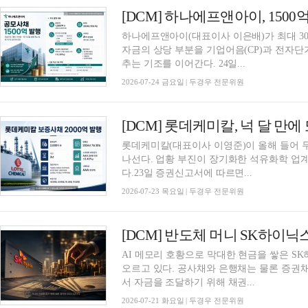
[DCM] 하나에프앤아이, 15
하나에프앤아이(대표이사 이은배)가 최대 30
자금의 상당 부분을 기업어음(CP)과 전자
추는 기조를 이어간다. 24일...
2026-07-24 금요일 | 두경우 전문위원
[DCM] 롯데케미칼, 넉 달 만에
롯데케미칼(대표이사 이영준)이 올해 들어 
나선다. 업황 부진이 장기화한 석유화학 업
다.23일 증권신고서에 따르면...
2026-07-23 목요일 | 두경우 전문위원
[DCM] 반도체 머니 SK하이닉스
AI 메모리 호황으로 막대한 현금을 쌓은 S
오르고 있다. 공사채와 은행채는 물론 증권채
서 자금을 조달하기 위해 채권...
2026-07-21 화요일 | 두경우 전문위원