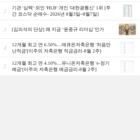
7일]
기관 '심텍'·외인 'HLB'·개인 '대한광통신' 1위 [주
2
간 코스닥 순매수- 2026년 8월3일~8월7일]
3
[김의석의 단상] 왜 지금 ‘윤종규 리더십’인가
12개월 최고 연 6.50%…애큐온저축은행 '처음만
4
난적금'[이주의 저축은행 적금금리-8월 2주]
12개월 최고 연 4.10%…유니온저축은행 'e-정기
5
예금'[이주의 저축은행 예금금리-8월 2주]