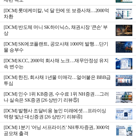
[DCM] 롯데케미칼, 넉 달 만에 또 보증사채…2000억
차환
[DCM] 반도체 머니 SK하이닉스, 채권시장 '큰손' 부
상
[DCM] SK에코플랜트, 공모사채 1000억 발행…단기
물 승부수
[DCM] KCC, 2000억 회사채 노크…재무안정성 유지
속 변수는
[DCM] 한진, 회사채 1년물 미매각…얼어붙은 BBB급
투심
[DCM] 인수 1위 KB증권, 수수료 1위 NH증권…그러
나 실속은 SK증권 [26 상반기 리뷰⑤]
[DCM] 발행사 조달비용 높인 미래에셋…프라이싱
역량 빛난 대신증권 [26 상반기 리뷰④]
[DCM] 1분기 '어닝 서프라이즈' NH투자증권, 3000억
공모채 출격