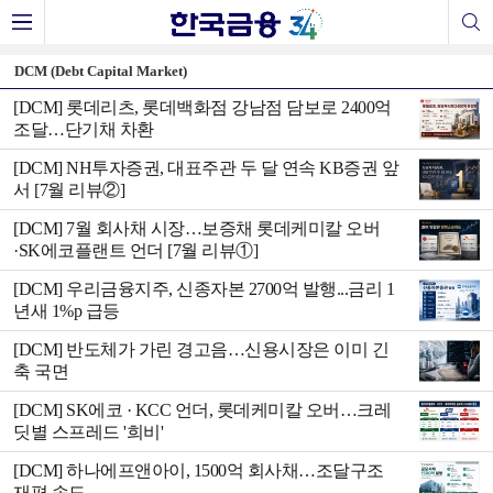
DCM (Debt Capital Market)
[DCM] 롯데리츠, 롯데백화점 강남점 담보로 2400억
조달…단기채 차환
[DCM] NH투자증권, 대표주관 두 달 연속 KB증권 앞
서 [7월 리뷰②]
[DCM] 7월 회사채 시장…보증채 롯데케미칼 오버
·SK에코플랜트 언더 [7월 리뷰①]
[DCM] 우리금융지주, 신종자본 2700억 발행...금리 1
년새 1%p 급등
[DCM] 반도체가 가린 경고음…신용시장은 이미 긴
축 국면
[DCM] SK에코 · KCC 언더, 롯데케미칼 오버…크레
딧별 스프레드 '희비'
[DCM] 하나에프앤아이, 1500억 회사채…조달구조
재편 속도