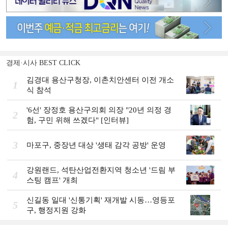
경제·시사 BEST CLICK
김경대 용산구청장, 이촌치안센터 이전 개소
1
식 참석
'6선' 장정호 용산구의회 의장 "20년 의정 경
2
험, 구민 위해 쓰겠다" [인터뷰]
3
마포구, 중장년 대상 '생태 감각 공방' 운영
강원랜드, 석탄산업전환지역 청소년 '드림 부
4
스팅 캠프' 개최
신길동 일대 '신통기획' 재개발 시동…영등포
5
구, 행정지원 강화