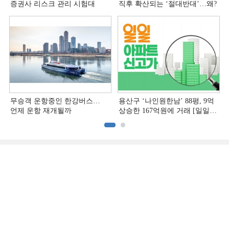
증권사 리스크 관리 시험대
직후 확산되는 ‘절대반대’…왜?
무승객 운항중인 한강버스…
용산구 ‘나인원한남’ 88평, 9억
언제 운항 재개될까
상승한 167억원에 거래 [일일
아파트 신고가]