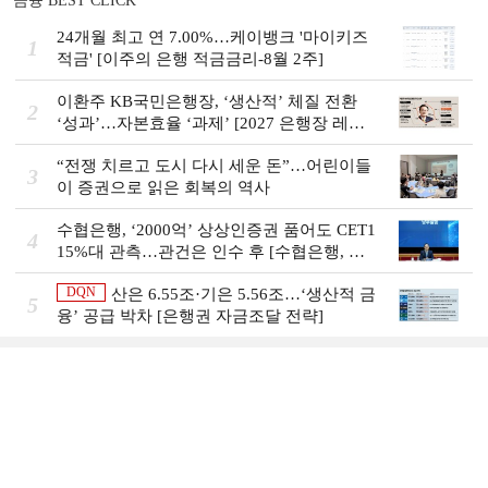
금융 BEST CLICK
24개월 최고 연 7.00%…케이뱅크 '마이키즈
1
적금' [이주의 은행 적금금리-8월 2주]
이환주 KB국민은행장, ‘생산적’ 체질 전환
2
‘성과’…자본효율 ‘과제’ [2027 은행장 레이
스 개막]
“전쟁 치르고 도시 다시 세운 돈”…어린이들
3
이 증권으로 읽은 회복의 역사
수협은행, ‘2000억’ 상상인증권 품어도 CET1
4
15%대 관측…관건은 인수 후 [수협은행, 금
융그룹의 꿈②]
DQN
산은 6.55조·기은 5.56조…‘생산적 금
5
융ʼ 공급 박차 [은행권 자금조달 전략]