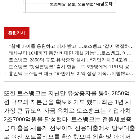
관련기사
“함께 아이돌 응원하고 이자 받고”…토스뱅크 ‘같이 덕질하기’ 출시 [예금할 때 여기어때?]
“0세부터 16세까지 통장 비대면 개설 가능”…토스뱅크, 아이 통장 출시
토스뱅크, 2850억 규모 유상증자 실시…“기업가치 2.4조원 달성 성과”
토스뱅크 ‘햇살론뱅크’ 출시 한달…“1.5만명에게 1151억 공급”
홍민택 토스뱅크 대표 “하반기도 이익 성장 지속…지방銀과 공동대출 출시 준비” [금융이슈 줌인]
또한 토스뱅크는 지난달 유상증자를 통해 2850억
원 규모의 자본금을 확보하기도 했다. 최근 1년 새
가장 큰 규모의 자금 유치로 토스뱅크는 기업가치
2조7000억원을 달성했다. 토스뱅크는 전월세보증
금 대출을 새롭게 선보이며 신용대출에서 담보대출
로 여신 포트폴리오를 확장했으며 외환 및 아이서