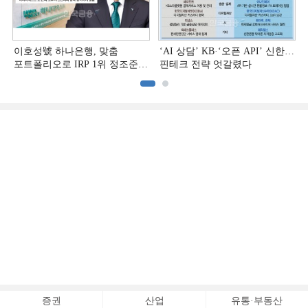
이호성號 하나은행, 맞춤
‘AI 상담’ KB·‘오픈 API’ 신한…
포트폴리오로 IRP 1위 정조준
핀테크 전략 엇갈렸다
[은행권 연금 방어전]
[
증권
산업
유통·부동산