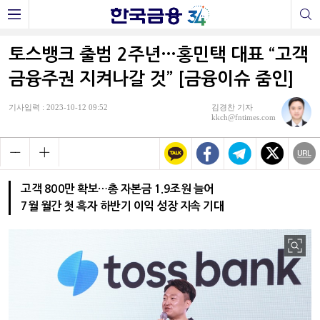
토스뱅크 출범 2주년…홍민택 대표 “고객
금융주권 지켜나갈 것” [금융이슈 줌인]
기사입력 : 2023-10-12 09:52
김경찬 기자
kkch@fntimes.com
고객 800만 확보…총 자본금 1.9조원 늘어
7월 월간 첫 흑자 하반기 이익 성장 지속 기대