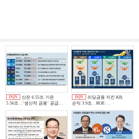
DQN
DQN
산은 6.55조·기은
리딩금융 지킨 KB,
5.56조…‘생산적 금융ʼ 공급
순익 3.9조…ROE·
박차 [은행권 자금조달 전략]
비용효율성까지 선두 [2026
상반기 금융 리그테이블]