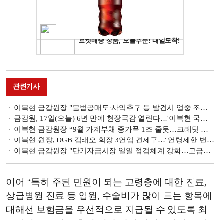
관련기사
이복현 금감원장 "불법공매도·사익추구 등 발견시 엄중 조치" [2023 국감]
금감원, 17일(오늘) 6년 만에 현장국감 열린다…'이복현 국감' 설전 예상 [2023 국감]
이복현 금감원장 “9월 가계부채 증가폭 1조 줄듯…크레딧 위기는 제한적”
이복현 원장, DGB 김태오 회장 3연임 견제구…"연령제한 변경, 축구 경기 중 룰 바꾸는 것"
이복현 금감원장 "단기자금시장 일일 점검체계 강화…고금리 조달 경쟁 없도록 감독"
이어 “특히 주된 민원이 되는 고령층에 대한 진료,
상급병원 진료 등 입원, 수술비가 많이 드는 항목에
대해선 보험금을 우선적으로 지급될 수 있도록 최