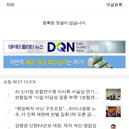
보험 BEST CLICK
AI 신사업 보험연수원 이사회 사실상 연기…
1
보험업계 "사업 타당성 검증 부족" [보험연수
원 AI사업 논란]
“희망퇴직 아닌 구조조정”…라이나생명 노
2
조, IT 인력 재편에 반발 집회 [막 오른 금융
권 하투(夏鬪)]
강병관 신한EZ손보 대표, 적자 개선·영업강
3