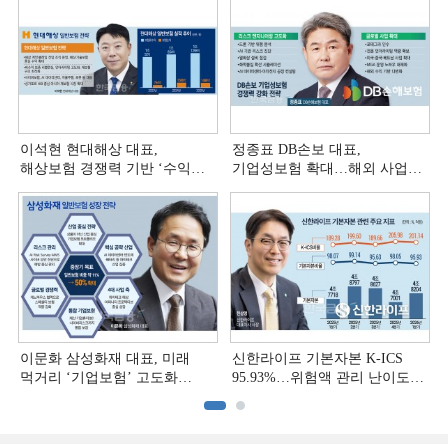
이석현 현대해상 대표,
정종표 DB손보 대표,
해상보험 경쟁력 기반 ‘수익
기업성보험 확대…해외 사업
다변화ʼ [손보사 일반보험 전략
다변화 [손보사 일반보험 전략
(3)]
(2)]
이문화 삼성화재 대표, 미래
신한라이프 기본자본 K-ICS
먹거리 ‘기업보험’ 고도화
95.93%…위험액 관리 난이도
[손보사 일반보험 전략 (1)]
상승 [보험사 기본자본 점검]