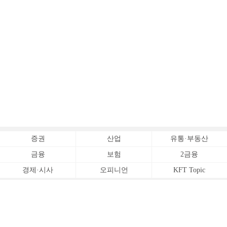
증권
산업
유통·부동산
금융
보험
2금융
경제·시사
오피니언
KFT Topic
전체서비스
Copyrightⓒ
한국금융신문 All Rights Reserved.