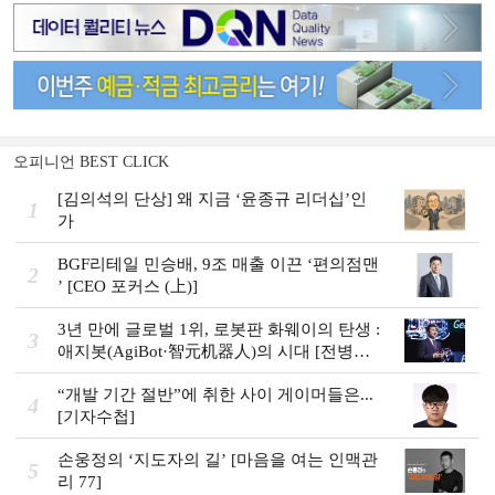
오피니언 BEST CLICK
[김의석의 단상] 왜 지금 ‘윤종규 리더십’인
1
가
BGF리테일 민승배, 9조 매출 이끈 ‘편의점맨
2
ʼ [CEO 포커스 (上)]
3년 만에 글로벌 1위, 로봇판 화웨이의 탄생 :
3
애지봇(AgiBot·智元机器人)의 시대 [전병서
의 中 첨단기업 리포트⑬]
“개발 기간 절반”에 취한 사이 게이머들은...
4
[기자수첩]
손웅정의 ‘지도자의 길’ [마음을 여는 인맥관
5
리 77]