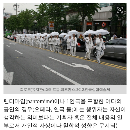
회로도(유지환). 화이트몹 퍼포먼스, 2012.한국실험예술제
팬터마임(pantomime)이나 1인극을 포함한 여타의
공연의 경우(오페라, 연극 등)에는 행위자는 자신이
생각하는 의미보다는 기획자 혹은 전체 내용의 일
부로서 개인적 사상이나 철학적 성향은 무시되는