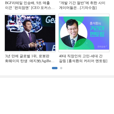
BGF리테일 민승배, 9조 매출
“개발 기간 절반”에 취한 사이
이끈 ‘편의점맨ʼ [CEO 포커스
게이머들은...[기자수첩]
(上)]
3년 만에 글로벌 1위, 로봇판
40대 직장인의 고민-세대 간
화웨이의 탄생 :애지봇(AgiBot·
갈등 [홍석환의 커리어 멘토링]
智元机器人)의 시대 [전병서의
中 첨단기업 리포트⑬]