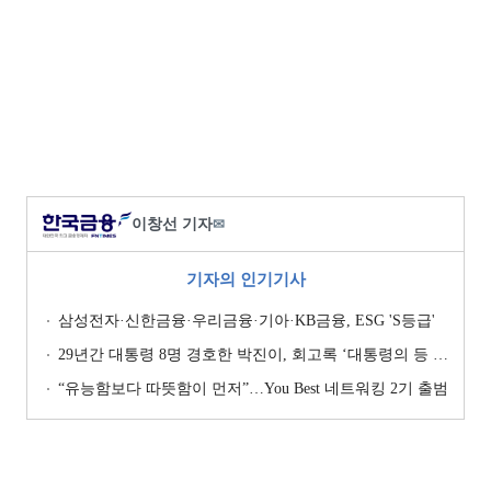
이창선 기자
✉
기자의 인기기사
삼성전자·신한금융·우리금융·기아·KB금융, ESG 'S등급'
29년간 대통령 8명 경호한 박진이, 회고록 ‘대통령의 등 뒤 1미터’ 출간
“유능함보다 따뜻함이 먼저”…You Best 네트워킹 2기 출범