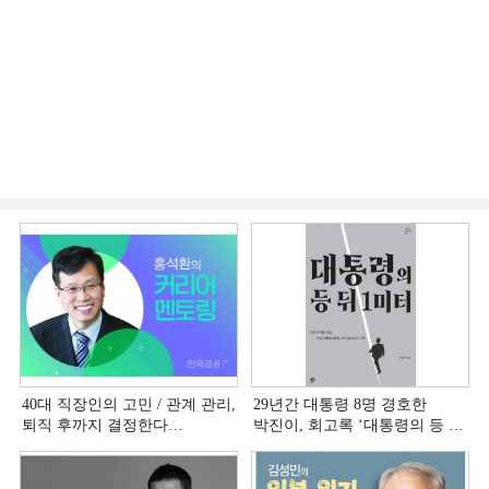
40대 직장인의 고민 / 관계 관리,
29년간 대통령 8명 경호한
퇴직 후까지 결정한다
박진이, 회고록 ‘대통령의 등 뒤
[홍석환의 커리어 멘토링]
1미터’ 출간