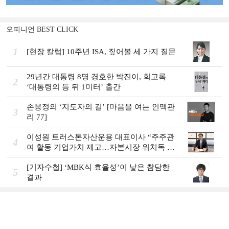
오피니언 BEST CLICK
1
[현장 칼럼] 10주년 ISA, 짚어볼 세 가지 질문
29년간 대통령 8명 경호한 박진이, 회고록
2
‘대통령의 등 뒤 1미터’ 출간
손웅정의 ‘지도자의 길’ [마음을 여는 인맥관
3
리 77]
이성원 트러스톤자산운용 대표이사 “주주관
4
여 활동 기업가치 제고…자본시장 워치독 역
할”
[기자수첩] ‘MBK식 효율성’이 낳은 참담한
5
결과