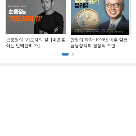
손웅정의 ‘지도자의 길’ [마음을
안정의 착각: 1999년 이후 일본
여는 인맥관리 77]
금융정책의 결정적 오판
[김성민의 일본 위기 딥리뷰]