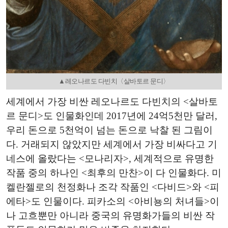
▲레오나르도 다빈치〈살바토르 문디〉
세계에서 가장 비싼 레오나르도 다빈치의 <살바토
르 문디>도 인물화인데 2017년에 24억5천만 달러,
우리 돈으로 5천억이 넘는 돈으로 낙찰 된 그림이
다. 거래되지 않았지만 세계에서 가장 비싸다고 기
네스에 올랐다는 <모나리자>, 세계적으로 유명한
작품 중의 하나인 <최후의 만찬>이 다 인물화다. 미
켈란젤로의 천정화나 조각 작품인 <다비드>와 <피
에타>도 인물이다. 피카소의 <아비뇽의 처녀들>이
나 고흐뿐만 아니라 중국의 유명화가들의 비싼 작