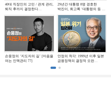
40대 직장인의 고민 / 관계 관리,
29년간 대통령 8명 경호한
퇴직 후까지 결정한다
박진이, 회고록 ‘대통령의 등 뒤
[홍석환의 커리어 멘토링]
1미터’ 출간
손웅정의 ‘지도자의 길’ [마음을
안정의 착각: 1999년 이후 일본
여는 인맥관리 77]
금융정책의 결정적 오판
[김성민의 일본 위기 딥리뷰]