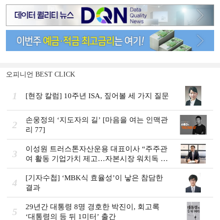
오피니언 BEST CLICK
1
[현장 칼럼] 10주년 ISA, 짚어볼 세 가지 질문
손웅정의 ‘지도자의 길’ [마음을 여는 인맥관
2
리 77]
이성원 트러스톤자산운용 대표이사 “주주관
3
여 활동 기업가치 제고…자본시장 워치독 역
할”
[기자수첩] ‘MBK식 효율성’이 낳은 참담한
4
결과
29년간 대통령 8명 경호한 박진이, 회고록
5
‘대통령의 등 뒤 1미터’ 출간