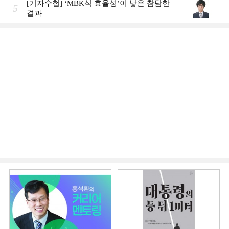
[기자수첩] ‘MBK식 효율성’이 낳은 참담한
5
결과