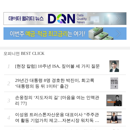
오피니언 BEST CLICK
1
[현장 칼럼] 10주년 ISA, 짚어볼 세 가지 질문
29년간 대통령 8명 경호한 박진이, 회고록
2
‘대통령의 등 뒤 1미터’ 출간
손웅정의 ‘지도자의 길’ [마음을 여는 인맥관
3
리 77]
이성원 트러스톤자산운용 대표이사 “주주관
4
여 활동 기업가치 제고…자본시장 워치독 역
할”