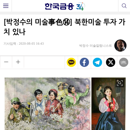
[박정수의 미술事色⑭] 북한미술 투자 가
치 있나
기사입력 : 2020-08-05 16:43
박정수 미술칼럼니스트