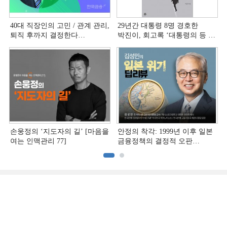
40대 직장인의 고민 / 관계 관리,
29년간 대통령 8명 경호한
퇴직 후까지 결정한다
박진이, 회고록 ‘대통령의 등 뒤
[홍석환의 커리어 멘토링]
1미터’ 출간
손웅정의 ‘지도자의 길’ [마음을
안정의 착각: 1999년 이후 일본
여는 인맥관리 77]
금융정책의 결정적 오판
[김성민의 일본 위기 딥리뷰]