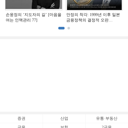
손웅정의 ‘지도자의 길’ [마음을
안정의 착각: 1999년 이후 일본
여는 인맥관리 77]
금융정책의 결정적 오판
[김성민의 일본 위기 딥리뷰]
증권
산업
유통·부동산
금융
보험
2금융