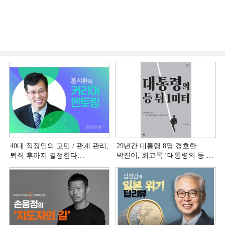
40대 직장인의 고민 / 관계 관리,
29년간 대통령 8명 경호한
퇴직 후까지 결정한다
박진이, 회고록 ‘대통령의 등 뒤
[홍석환의 커리어 멘토링]
1미터’ 출간