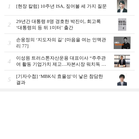
1
[현장 칼럼] 10주년 ISA, 짚어볼 세 가지 질문
29년간 대통령 8명 경호한 박진이, 회고록
2
‘대통령의 등 뒤 1미터’ 출간
손웅정의 ‘지도자의 길’ [마음을 여는 인맥관
3
리 77]
이성원 트러스톤자산운용 대표이사 “주주관
4
여 활동 기업가치 제고…자본시장 워치독 역
할”
[기자수첩] ‘MBK식 효율성’이 낳은 참담한
5
결과