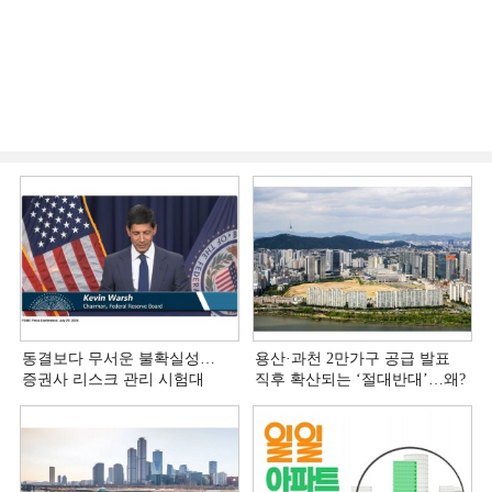
동결보다 무서운 불확실성…
용산·과천 2만가구 공급 발표
증권사 리스크 관리 시험대
직후 확산되는 ‘절대반대’…왜?