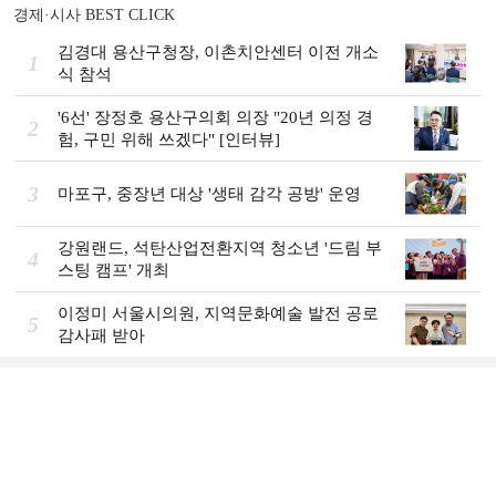
경제·시사 BEST CLICK
김경대 용산구청장, 이촌치안센터 이전 개소
1
식 참석
'6선' 장정호 용산구의회 의장 "20년 의정 경
2
험, 구민 위해 쓰겠다" [인터뷰]
3
마포구, 중장년 대상 '생태 감각 공방' 운영
강원랜드, 석탄산업전환지역 청소년 '드림 부
4
스팅 캠프' 개최
이정미 서울시의원, 지역문화예술 발전 공로
5
감사패 받아