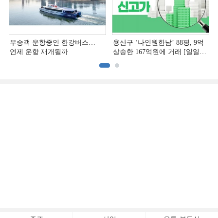
무승객 운항중인 한강버스…
용산구 ‘나인원한남’ 88평, 9억
언제 운항 재개될까
상승한 167억원에 거래 [일일
아파트 신고가]