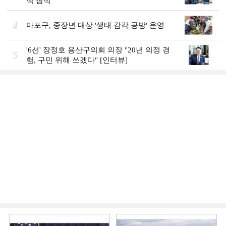
식 참석
4
마포구, 중장년 대상 '생태 감각 공방' 운영
'6선' 장정호 용산구의회 의장 "20년 의정 경
5
험, 구민 위해 쓰겠다" [인터뷰]