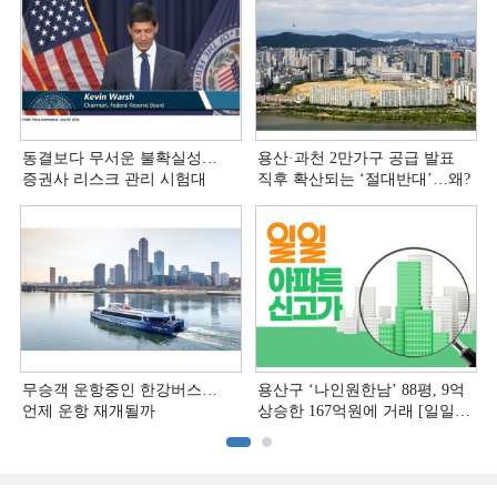
동결보다 무서운 불확실성…
용산·과천 2만가구 공급 발표
증권사 리스크 관리 시험대
직후 확산되는 ‘절대반대’…왜?
무승객 운항중인 한강버스…
용산구 ‘나인원한남’ 88평, 9억
언제 운항 재개될까
상승한 167억원에 거래 [일일
아파트 신고가]