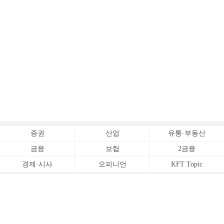
증권
산업
유통·부동산
금융
보험
2금융
경제·시사
오피니언
KFT Topic
전체서비스
Copyrightⓒ
한국금융신문 All Rights Reserved.