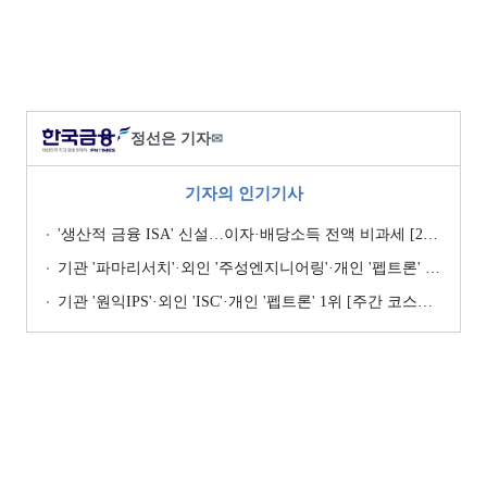
정선은 기자
✉
기자의 인기기사
'생산적 금융 ISA' 신설…이자·배당소득 전액 비과세 [2026 세제개편안]
기관 '파마리서치'·외인 '주성엔지니어링'·개인 '펩트론' 1위 [주간 코스닥 순매수- 2026년 7월27일~7월31일]
기관 '원익IPS'·외인 'ISC'·개인 '펩트론' 1위 [주간 코스닥 순매수- 2026년 7월6일~7월10일]