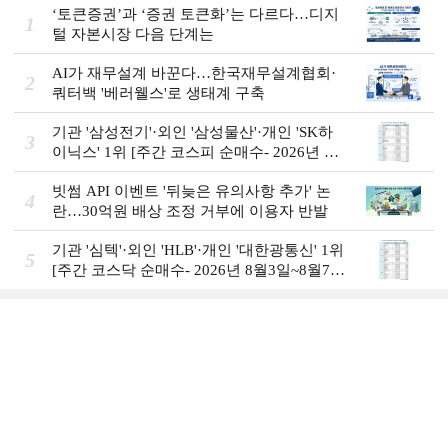
‘토큰증권’과 ‘증권 토큰화’는 다르다…디지
1
털 자본시장 다음 단계는
AI가 재무설계 바꾼다…한국재무설계협회·
2
쿼터백 '베러웰스'로 생태계 구축
기관 '삼성전기'·외인 '삼성물산'·개인 'SK하
3
이닉스' 1위 [주간 코스피 순매수- 2026년 8
월3일~8월7일]
빗썸 API 이벤트 '뒤늦은 유의사항 추가' 논
4
란…30억원 배상 조정 거부에 이용자 반발
기관 '심텍'·외인 'HLB'·개인 '대한광통신' 1위
5
[주간 코스닥 순매수- 2026년 8월3일~8월7
일]