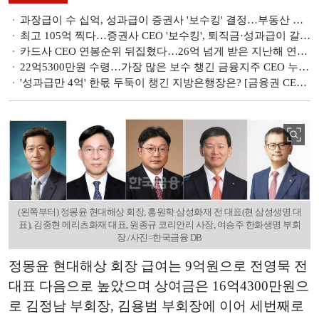
과장급이 수 십억, 성과급이 증권사 '보수킹' 결정…부동산 지고, 채권이 떴다 [금융권 임직원 연봉 랭킹]
최고 105억 찍다…증권사 CEO '보수킹', 퇴직금·성과급이 갈랐다 [금융권 CEO 연봉 랭킹]
카드사 CEO 연봉순위 뒤집혔다…26억 넘게 받은 지난해 연봉킹은 누구? [금융권 CEO 연봉 랭킹]
22억5300만원 수령…가장 많은 보수 챙긴 금융지주 CEO 누구 [금융권 CEO 연봉 랭킹]
'성과급만 4억' 한몫 두둑이 챙긴 지방은행장은? [금융권 CEO 연봉 랭킹]
(왼쪽부터) 정몽윤 현대해상 회장, 홍원학 삼성화재 전 대표(현 삼성생명 대
표), 김중현 메리츠화재 대표, 원종규 코리안리 사장, 여승주 한화생명 부회
장./사진=한국금융 DB
정몽윤 현대해상 회장 급여는 9억원으로 전영묵 전
대표 다음으로 높았으며 상여금은 16억4300만원으
로 김정남 부회장, 김용범 부회장에 이어 세번째로