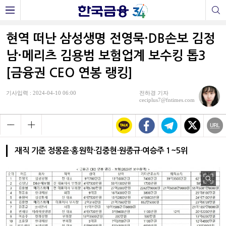
현역 떠난 삼성생명 전영묵·DB손보 김정
남·메리츠 김용범 보험업계 보수킹 톱3
[금융권 CEO 연봉 랭킹]
기사입력 : 2024-04-10 06:00
전하경 기자
ceciplus7@fntimes.com
재직 기준 정몽윤·홍원학·김중현·원종규·여승주 1~5위