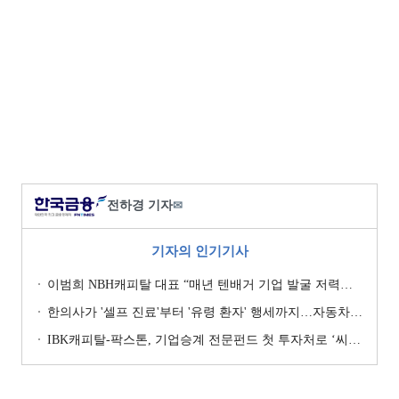
전하경 기자
✉
기자의 인기기사
이범희 NBH캐피탈 대표 “매년 텐배거 기업 발굴 저력…올해 ROE 20% 목표”
한의사가 '셀프 진료'부터 '유령 환자' 행세까지…자동차보험 악용 심각 [경상환자 8주룰 도입 초읽기]
IBK캐피탈-팍스톤, 기업승계 전문펀드 첫 투자처로 ‘씨엠디기술단’ 낙점 [캐피탈사 돋보기]