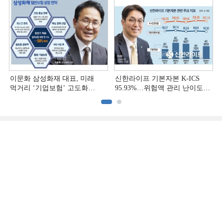
(3)]
(2)]
이문화 삼성화재 대표, 미래
신한라이프 기본자본 K-ICS
먹거리 ‘기업보험’ 고도화
95.93%…위험액 관리 난이도
[손보사 일반보험 전략 (1)]
상승 [보험사 기본자본 점검]