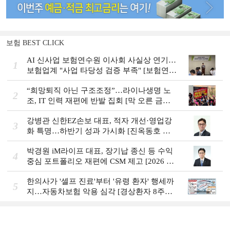
보험 BEST CLICK
AI 신사업 보험연수원 이사회 사실상 연기…
1
보험업계 "사업 타당성 검증 부족" [보험연수
원 AI사업 논란]
“희망퇴직 아닌 구조조정”…라이나생명 노
2
조, IT 인력 재편에 반발 집회 [막 오른 금융
권 하투(夏鬪)]
강병관 신한EZ손보 대표, 적자 개선·영업강
3
화 특명…하반기 성과 가시화 [진옥동호 신
한금융, 부스트업 점검]
박경원 iM라이프 대표, 장기납 종신 등 수익
4
중심 포트폴리오 재편에 CSM 제고 [2026 금
융사 상반기 실적]
한의사가 '셀프 진료'부터 '유령 환자' 행세까
5
지…자동차보험 악용 심각 [경상환자 8주룰
도입 초읽기]