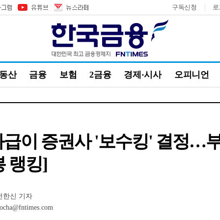
구독신청
로
부동산
금융
보험
2금융
경제·시사
오피니언
과급이 증권사 '보수킹' 결정…부
 랭킹]
전한신 기자
ocha@fntimes.com