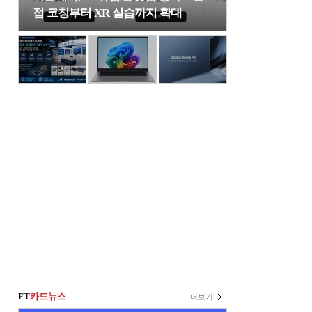
접 코칭부터 XR 실습까지 확대
FT
카드뉴스
더보기