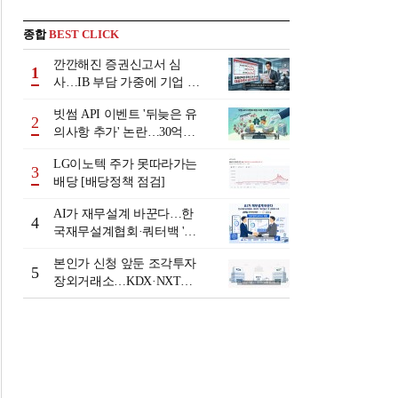
종합
BEST CLICK
깐깐해진 증권신고서 심
1
사…IB 부담 가중에 기업 자
금조달 '차질 우려'
빗썸 API 이벤트 '뒤늦은 유
2
의사항 추가' 논란…30억원
배상 조정 거부에 이용자 반
LG이노텍 주가 못따라가는
발
3
배당 [배당정책 점검]
AI가 재무설계 바꾼다…한
4
국재무설계협회·쿼터백 '베
러웰스'로 생태계 구축
본인가 신청 앞둔 조각투자
5
장외거래소…KDX·NXT컨
소 막판 점검 ‘분주’