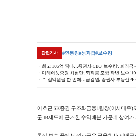
#연봉킹
#성과급
#보수킹
관련기사
최고 105억 찍다…증권사 CEO '보수킹', 퇴직금
미래에셋증권 최현만, 퇴직금 포함 작년 보수 '10
수 십억원을 한 번에…금감원, 증권사 부동산PF
이호근 SK증권 구조화금융1팀장(이사대우)도 
군 IB제도에 근거한 수익배분 가운데 상여가 
통상 보수 중에서 성과급은 금융회사 지배구