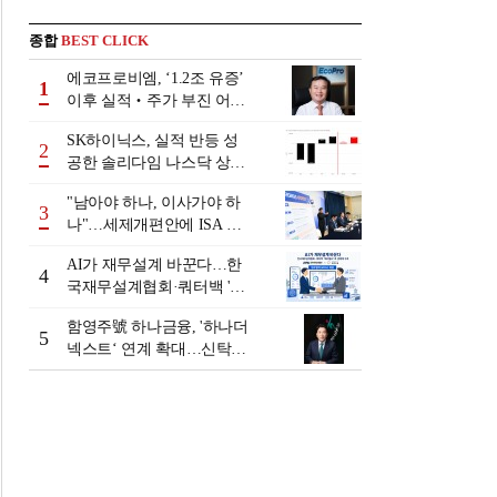
종합
BEST CLICK
에코프로비엠, ‘1.2조 유증’
1
이후 실적‧주가 부진 어쩌
나
SK하이닉스, 실적 반등 성
2
공한 솔리다임 나스닥 상장
검토
"남아야 하나, 이사가야 하
3
나"…세제개편안에 ISA 투
자자 셈법 복잡
AI가 재무설계 바꾼다…한
4
국재무설계협회·쿼터백 '베
러웰스'로 생태계 구축
함영주號 하나금융, '하나더
5
넥스트‘ 연계 확대…신탁수
수료 2배 증가 효과 [금융 시
니어 비즈니스 돋보기]