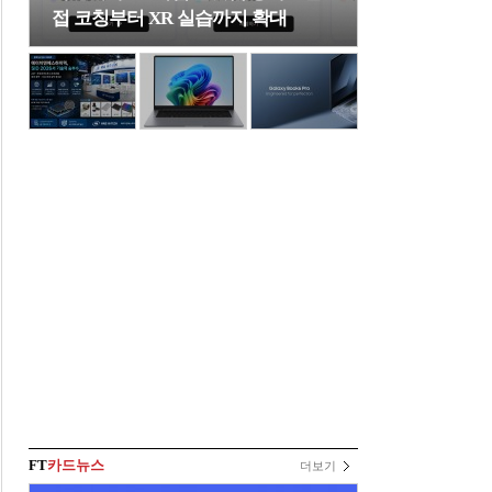
접 코칭부터 XR 실습까지 확대
FT
카드뉴스
더보기