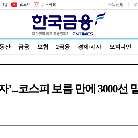
구독신청
로
부동산
금융
보험
2금융
경제·시사
오피니언
’...코스피 보름 만에 3000선