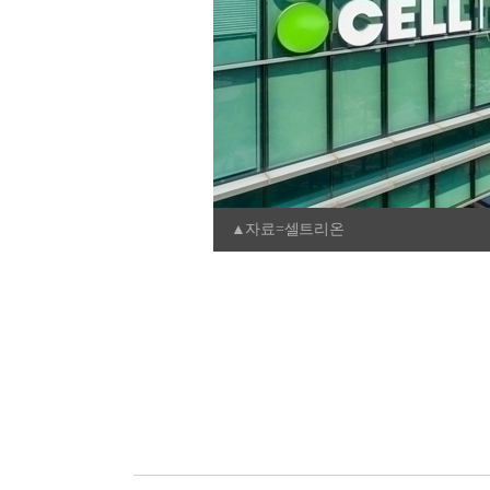
▲자료=셀트리온