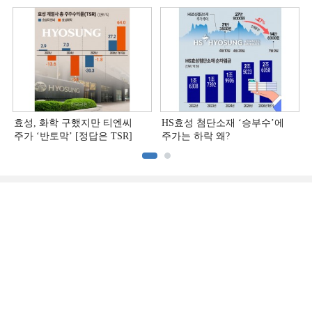
[정답은 TSR]
효성, 화학 구했지만 티엔씨
HS효성 첨단소재 ‘승부수’에
주가 ‘반토막’ [정답은 TSR]
주가는 하락 왜?