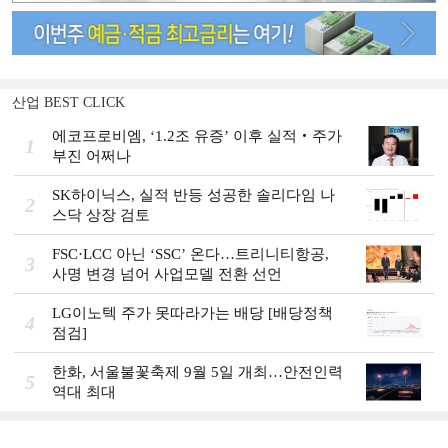
산업 BEST CLICK
에코프로비엠, ‘1.2조 유증’ 이후 실적‧주가
1
부진 어쩌나
SK하이닉스, 실적 반등 성공한 솔리다임 나
2
스닥 상장 검토
FSC·LCC 아닌 ‘SSC’ 온다…트리니티항공,
3
사명 변경 넘어 사업모델 전환 선언
LG이노텍 주가 못따라가는 배당 [배당정책
4
점검]
한화, 서울불꽃축제 9월 5일 개최…안전인력
5
역대 최대