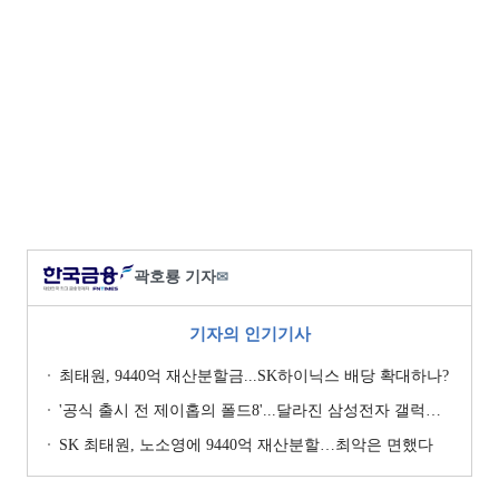
곽호룡 기자
✉
기자의 인기기사
최태원, 9440억 재산분할금...SK하이닉스 배당 확대하나?
'공식 출시 전 제이홉의 폴드8'...달라진 삼성전자 갤럭시 마케팅?
SK 최태원, 노소영에 9440억 재산분할…최악은 면했다