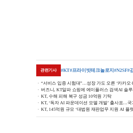
#KT
#프라이빗테크놀로지
#N2SF
#
관련기사
“서비스 입증 시험대”…성장 가도 오른 ‘카카오·KT·
버즈니, KT알파 쇼핑에 에이플러스 검색AI 솔
KT, 수해 피해 복구 성금 10억원 기탁
KT, ‘독자 AI 파운데이션 모델 개발’ 출사표…국
KT, 145억원 규모 ‘대법원 재판업무 지원 AI 플