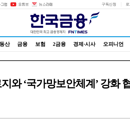
구독신청
로
부동산
금융
보험
2금융
경제·시사
오피니언
지와 ‘국가망보안체계’ 강화 