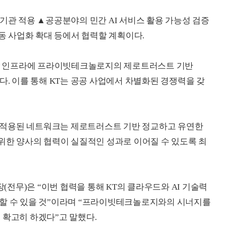
기관 적용 ▲공공분야의 민간 AI 서비스 활용 가능성 검증
공동 사업화 확대 등에서 협력할 계획이다.
PP) 인프라에 프라이빗테크놀로지의 제로트러스트 기반
다. 이를 통해 KT는 공공 사업에서 차별화된 경쟁력을 갖
 적용된 네트워크는 제로트러스트 기반 정교하고 유연한
 위한 양사의 협력이 실질적인 성과로 이어질 수 있도록 최
장
(
전무
)
은
“
이번
협력을
통해
KT
의
클라우드와
AI
기술력
할
수
있을
것
”
이라며
“
프라이빗테크놀로지와의
시너지를
를
확고히
하겠다
”
고
말했다
.