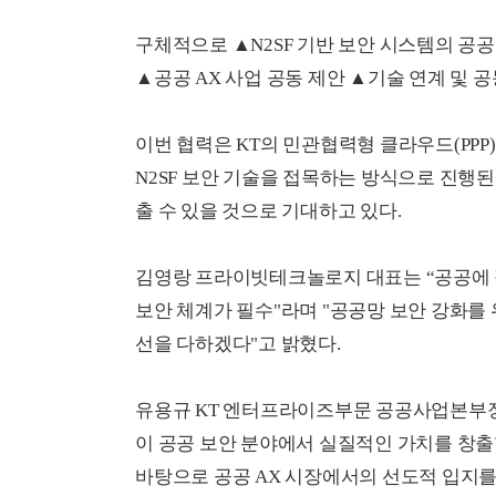
구체적으로 ▲N2SF 기반 보안 시스템의 공공
▲공공 AX 사업 공동 제안 ▲기술 연계 및 
이번 협력은 KT의 민관협력형 클라우드(P
N2SF 보안 기술을 접목하는 방식으로 진행된
출 수 있을 것으로 기대하고 있다.
김영랑 프라이빗테크놀로지 대표는 “공공에
보안 체계가 필수"라며 "공공망 보안 강화를
선을 다하겠다"고 밝혔다.
유용규
KT
엔터프라이즈부문
공공사업본부
이
공공
보안
분야에서
실질적인
가치를
창출
바탕으로
공공
AX
시장에서의
선도적
입지