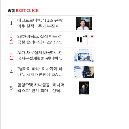
종합
BEST CLICK
에코프로비엠, ‘1.2조 유증’
1
이후 실적‧주가 부진 어쩌
나
SK하이닉스, 실적 반등 성
2
공한 솔리다임 나스닥 상장
검토
AI가 재무설계 바꾼다…한
3
국재무설계협회·쿼터백 '베
러웰스'로 생태계 구축
"남아야 하나, 이사가야 하
4
나"…세제개편안에 ISA 투
자자 셈법 복잡
함영주號 하나금융, '하나더
5
넥스트‘ 연계 확대…신탁수
수료 2배 증가 효과 [금융 시
니어 비즈니스 돋보기]