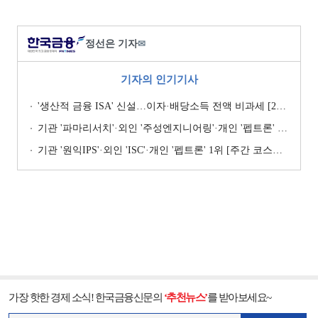
정선은 기자
✉
기자의 인기기사
'생산적 금융 ISA' 신설…이자·배당소득 전액 비과세 [2026 세제개편안]
기관 '파마리서치'·외인 '주성엔지니어링'·개인 '펩트론' 1위 [주간 코스닥 순매수- 2026년 7월27일~7월31일]
기관 '원익IPS'·외인 'ISC'·개인 '펩트론' 1위 [주간 코스닥 순매수- 2026년 7월6일~7월10일]
가장 핫한 경제 소식! 한국금융신문의
‘추천뉴스’
를 받아보세요~