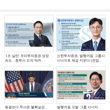
'1조 실탄' 우리투자증권 성장
신한투자증권, 발행어음·그룹사
속도…종투사 도약 박차
시너지로 체급 키운다 [전업계
[전업계 추격하는 은행계
추격하는 은행계 증권사 (4)]
증권사 (5)]
동결보다 무서운 불확실성…
발행어음 깃발·그룹 시너지…