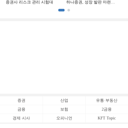
증권사 리스크 관리 시험대
하나증권, 성장 발판 마련
[전업계 추격하는 은행계
증권사 (3)]
증권
산업
유통·부동산
금융
보험
2금융
경제·시사
오피니언
KFT Topic