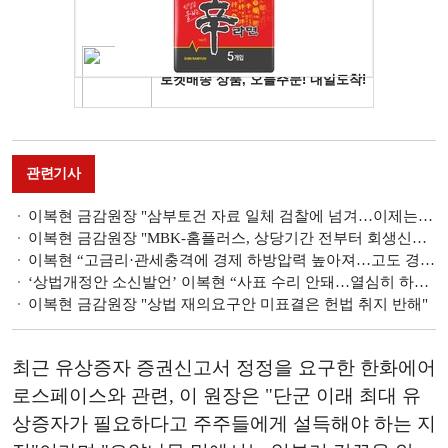
관련기사
이복현 금감원장 "삼부토건 자료 일체 검찰에 넘겨…이제는 검찰의 시간"
이복현 금감원장 "MBK-홈플러스, 상당기간 전부터 회생신청 계획…증거 확보해 검찰 이첩"
이복현 “고금리·관세충격에 경제 하방압력 높아져…고도 경계해야”
‘상법개정안 소신발언’ 이복현 “사표 수리 안돼…열심히 하겠다”
이복현 금감원장 "상법 재의요구안 미표결은 헌법 취지 반해"
최근 유상증자 증권신고서 정정을 요구한 한화에어
로스페이스와 관련, 이 원장은 "단군 이래 최대 유
상증자가 필요하다고 주주들에게 설득해야 하는 지