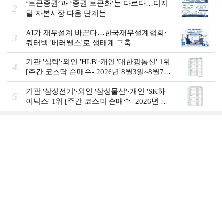
‘토큰증권’과 ‘증권 토큰화’는 다르다…디지
2
털 자본시장 다음 단계는
AI가 재무설계 바꾼다…한국재무설계협회·
3
쿼터백 '베러웰스'로 생태계 구축
기관 '심텍'·외인 'HLB'·개인 '대한광통신' 1위
4
[주간 코스닥 순매수- 2026년 8월3일~8월7
일]
기관 '삼성전기'·외인 '삼성물산'·개인 'SK하
5
이닉스' 1위 [주간 코스피 순매수- 2026년 8
월3일~8월7일]