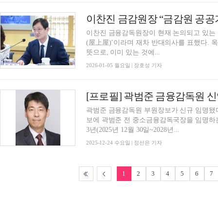
이찬진 금융감독원장이 현재 논의되고 있는
(屋上屋)’이라며 재차 반대의사를 표했다. 옥상옥(屋上屋)은 '지붕 위에 또 지붕을 얹는다'는
뜻으로, 이미 있는 것에...
2026-01-05 월요일 | 장호성 기자
[프로필] 곽범준 금융감독원 
곽범준 금융감독원 부원장보가 신규 임명됐다
보에 곽범준 전 중소금융감독국장을 임명하
3년(2025년 12월 30일~2028년...
2025-12-24 수요일 | 정선은 기자
1
2
3
4
5
6
7