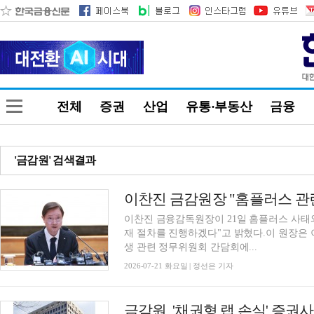
전체
증권
산업
유통·부동산
금융
'금감원' 검색결과
이찬진 금감원장 "홈플러스 관
이찬진 금융감독원장이 21일 홈플러스 사태
재 절차를 진행하겠다"고 밝혔다.이 원장은 
생 관련 정무위원회 간담회에...
2026-07-21 화요일 | 정선은 기자