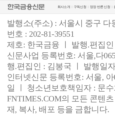
회사소개
구독신청
정정·반론 신청
발행소(주소) : 서울시 중구 
번호 : 202-81-39551
제호: 한국금융 ㅣ 발행.편집인 : 
신문사업 등록번호: 서울,다0655
행.편집인 : 김봉국 ㅣ 발행일자:
인터넷신문 등록번호: 서울, 아03
일 ㅣ 청소년보호책임자 : 문수
FNTIMES.COM의 모든 콘텐
재, 복사, 배포 등을 금합니다.