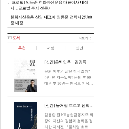
[프로필] 임동준 한화자산운용 대표이사 내정
자…글로벌 투자 전문가
한화자산운용 신임 대표에 임동준 전략사업Unit
장 내정
FT
도서
더보기
추천
서평
신간
[신간]은퇴연옥…김경록의 은퇴 후 삶의 나침반
은퇴 이후의 삶은 천국일까?
아니면 지옥일까? 은퇴 후 60
대 전후 10년은 천국도 지옥도
아닌 '연옥'이라 개념이 등장해
화제를 모으고 있다.투자 전문
가이자 은퇴연구소장으로서의
[신간] 물처럼 흐르고 원칙으로 서다…김용환의 통찰을 담다
은퇴 설계를 가이드해 온 김경
록 옵투스자산운용의 고문이
김용환 전 NH농협금융지주 회
신간 『은퇴연옥』을 내놓았
장이 자신의 경험과 철학을 정
다.단테는 지옥을 '모든 희망을
리한 자서전 『물처럼 흐르고