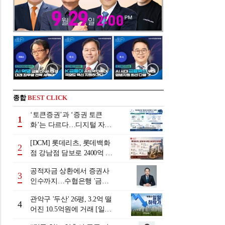
종합
BEST CLICK
‘토큰증권’과 ‘증권 토큰
1
화’는 다르다…디지털 자본
시장 다음 단계는
[DCM] 롯데리츠, 롯데백화
2
점 강남점 담보로 2400억 조
달…단기채 차환
공적자금 상환에서 증권사
3
인수까지…수협은행 '금융
그룹화' 25년 여정 [수협은
관악구 '두산' 26평, 3.2억 떨
행 금융그룹의 꿈①]
4
어진 10.5억원에 거래 [일일
하락가]