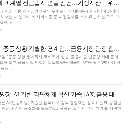
금감원 "올해 빅테크 계열 전금업자 면밀 점검…가상자산 고위험분야 기획조사"
크 계열 대형 전자금융업자의 위험관리와 내부통제를 면밀히 점검하
해서는 '대형고래'의 시세조종 등 시장질서를 크게 훼손하는 주요 고
를 실...
자
이찬진 금감원장 "중동 상황 각별한 경계감…금융시장 안정 집중"
일 "중동 상황 장기화시 국제유가 상승, 금융시장 변동성 확대 등이
을 갖고 금융시장 안정에 감독역량을 집중할 것"을 당부했다. 이 원
동...
자
이찬진 금융감독원장, AI 기반 감독체계 혁신 가속 [AX, 금융 대변혁의 시대]
은 AI(인공지능) 기술을 접목해서 감독 경쟁력을 강화하는 데 중점을
 혁신과 감독 균질화를 도모하고, 금융권 AI 위험 관리 체계를 지원한
..
자