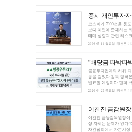
코스피가 7000선을 웃
보다 이면에 존재하는 
매매 성향과 관련 리스크와
2026-05-11 월요일 | 정선은 기
"배당금 따박따박"
금융투자업계의 허위·과장 소지
동을 걸었다.감독 당국은
발표할 예정이다.협회 규정
2026-04-23 목요일 | 정선은 기
이찬진 금융감독원장이 
성 자체는 문제가 없다"
자간담회에서 자본시장 특