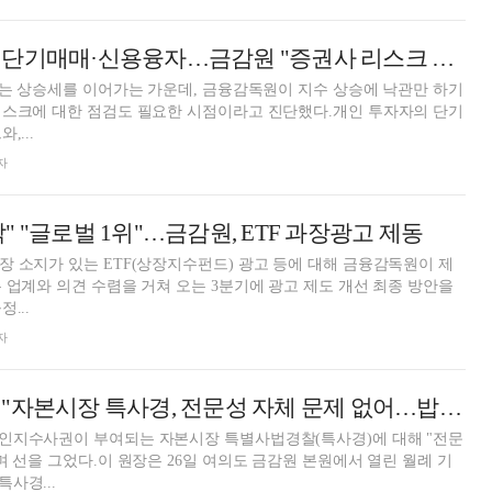
증시 개인투자자 단기매매·신용융자…금감원 "증권사 리스크 관리 현황 점검" [월례 브리핑]
도는 상승세를 이어가는 가운데, 금융감독원이 지수 상승에 낙관만 하기
리스크에 대한 점검도 필요한 시점이라고 진단했다.개인 투자자의 단기
,...
자
 "글로벌 1위"…금감원, ETF 과장광고 제동
가 있는 ETF(상장지수펀드) 광고 등에 대해 금융감독원이 제
 업계와 의견 수렴을 거쳐 오는 3분기에 광고 제도 개선 최종 방안을
...
자
이찬진 금감원장 "자본시장 특사경, 전문성 자체 문제 없어…밥값 할 것" [금감원장 월례 기자간담회]
인지수사권이 부여되는 자본시장 특별사법경찰(특사경)에 대해 "전문
며 선을 그었다.이 원장은 26일 여의도 금감원 본원에서 열린 월례 기
사경...