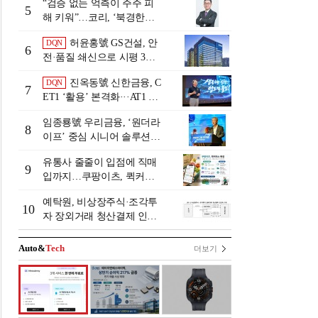
“검증 없는 억측이 주주 피
5
해 키워”…코리, ‘북경한미
미수채권 논란’ 정면 반박
허윤홍號 GS건설, 안
DQN
6
전·품질 쇄신으로 시평 3위
탈환
진옥동號 신한금융, C
DQN
7
ET1 ‘활용’ 본격화···AT1 늘
린 이유는 [Capital Quality Re
임종룡號 우리금융, ‘원더라
view]
8
이프’ 중심 시니어 솔루션
확대…계열사 시너지 '관건'
유통사 줄줄이 입점에 직매
[금융 시니어 비즈니스 돋보
9
입까지…쿠팡이츠, 퀵커머
기]
스 판 키운다
예탁원, 비상장주식·조각투
10
자 장외거래 청산결제 인프
라 구축 착수
Auto&
Tech
더보기