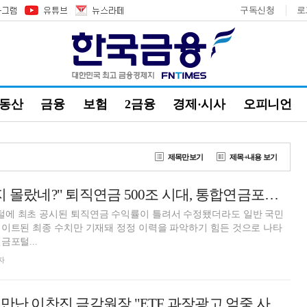
구독신청
로
부동산
금융
보험
2금융
경제·시사
오피니언
제목만보기
제목+내용 보기
"바뀐 수익률인 지 몰랐네?" 퇴직연금 500조 시대, 통합연금포털 비교공시 '정정 이력' 필요
에 최초 공시된 퇴직연금 수익률이 틀려서 수정됐더라도 일반 국민
이트된 최종 수치만 기재돼 정정 이력을 파악하기 힘든 것으로 나타
금포털...
자
자산운용사 CEO 만난 이찬진 금감원장 "ETF 과장광고 엄중 사안" 메시지…'복붙' 의결권 행사 개선도 강조(종합)