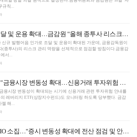
최일 당일 의결 원칙으로 결정된다.금융위원회와 금감원은 16일 '자
규칙...
자
발행어음·IMA 조달 및 운용 확대…금감원 "올해 종투사 리스크관리 역량 선제적 점검"
와 신규 발행어음 인가로 조달 및 운용이 확대된 가운데, 금융감독원이
(종투사)의 리스크 관리 역량을 선제적으로 점검할 방침이다.금융감
에서...
자
이찬진 금감원장 "금융시장 변동성 확대…신용거래 투자위험 안내 강화·레버리지 ETF 투자 모니터링"
금융시장 변동성이 확대되는 시기에 신용거래 관련 투자위험 안내를
의 레버리지 ETF(상장지수펀드)도 모니터링 하도록 당부했다. 금감
 해...
자
금감원, 증권사 CIO 소집…"증시 변동성 확대에 전산 점검 및 안정성 확보 필요"