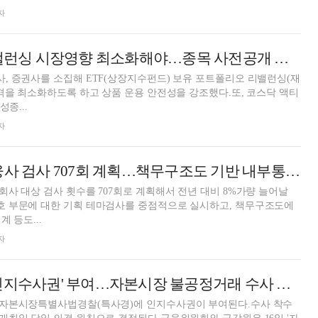
자
금감원 "ETF 리밸런싱 시장영향 최소화해야…종목 사전공개 제도개선 필요성 검토"
 증권사를 소집해 ETF(상장지수펀드) 보유 포트폴리오 리밸런싱(재
격을 최소화하도록 하고 상품 운용 안전성을 강조했다.또, 코스닥 액티
종...
자
금감원, 올해 금융사 검사 707회 계획…책무구조도 기반 내부통제 점검 등 중점
사 대상 검사 횟수를 707회로 계획해서 전년 대비 8%가량 늘어날
 부문에 대한 기획 테마검사를 중점적으로 실시하고, 책무구조도에
 등도...
자
금감원 특사경 '인지수사권' 부여…자본시장 불공정거래 수사 적시성 확보