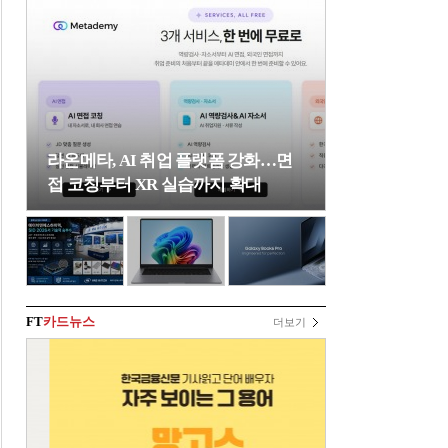
라온메타, AI 취업 플랫폼 강화…면
접 코칭부터 XR 실습까지 확대
FT
카드뉴스
더보기