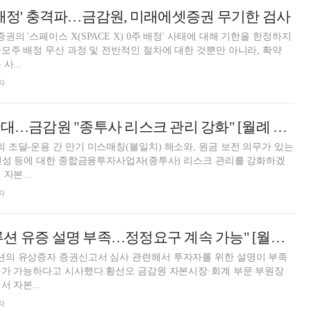
 배정' 충격파…금감원, 미래에셋증권 무기한 검사
 '스페이스 X(SPACE X) 0주 배정' 사태에 대해 기한을 한정하지
모주 배정 무산 과정 및 전반적인 절차에 대한 것뿐만 아니라, 확약
사...
자
발행어음·IMA 확대…금감원 "종투사 리스크 관리 강화" [월례 브리핑]
조달-운용 간 만기 미스매칭(불일치) 해소와, 원금 보전 의무가 있는
전성 등에 대한 종합금융투자사업자(종투사) 리스크 관리를 강화하겠
자본...
자
금감원 "한화솔루션 유증 설명 부족…정정요구 계속 가능" [월례 브리핑]
의 유상증자 증권신고서 심사 관련해서 투자자를 위한 설명이 부족
구가 가능하다고 시사했다.황선오 금감원 자본시장·회계 부문 부원장
 자본...
자