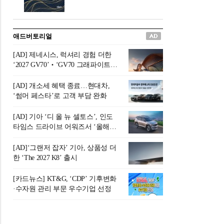
버려야 하는 곳'이라 묘사했다.
원칙으로 서다』를 펴냈다.정
오늘날 많은 이가 은퇴를 지옥
통 관료 출신으로 한국 금융의
이라 부르며 절망하지만, 김경
주요 변곡점마다 중요한 역할
애드버토리얼
록 고문은 새로운 시각을 제시
을 하고 금융 경영인으로서 큰
한다. 은퇴 후 60대를 전후한 1
족적을 남긴 김 전 회장이 후배
[AD] 제네시스, 럭셔리 경험 더한
0년의 과도기는 지옥이 아니라
세대에게 전하는 삶의 조언을
‘2027 GV70’‧‘GV70 그래파이트’
정화와 성장의 공간인 ‘은퇴연
담은 인생 노트다.『물처럼 흐
출시
옥(Purgatory)’이라는 것이다.
르고 원칙으로 서다』는 단순
[AD] 개소세 혜택 종료…현대차,
연옥은 고통스럽지만 끝이 있
한 자서전을 넘어, 실패를 두려
‘썸머 페스타’로 고객 부담 완화
으며, 준비를 통해 천국으로 나
워하지 않는 용기와 자신에 대
아갈 수 있는 희망의 장소라고
한 믿음이 어떻게 삶을 풍요롭
[AD] 기아 ‘디 올 뉴 셀토스’, 인도
말한
게 만드는지를 보여주는 지혜
타임스 드라이브 어워즈서 ‘올해의
의 보고로 평가된다.김용환 전
SUV’ 선정
회장은 “인생의 목표가 크더라
[AD]‘그랜저 잡자’ 기아, 상품성 더
도 조급해하지 말고 작은 것부
한 ‘The 2027 K8’ 출시
터 하나 하나 성취해 나가
라”고 조언한다. 뼈아픈 실패
[카드뉴스] KT&G, ‘CDP’ 기후변화
조차 성공의 뼈대가 된다는 긍
·수자원 관리 부문 우수기업 선정
정적인 마음으로