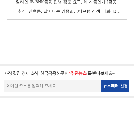
얼라인 JB-BNK금융 합병 검토 요구, 왜 지금인가 [금융지주는 지금]
‘추격ʼ 진옥동, 달아나는 양종희…비은행 경쟁 '격화' [2026 금융사 상반기 리그테이블]
가장 핫한 경제 소식! 한국금융신문의
‘추천뉴스’
를 받아보세요~
뉴스레터 신청