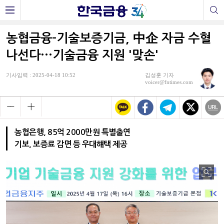
농협금융-기술보증기금, 中企 자금 수혈
나선다···기술금융 지원 '맞손'
기사입력 : 2025-04-18 10:52
김성훈 기자
voicer@fntimes.com
농협은행, 85억 2000만원 특별출연
기보, 보증료 감면 등 우대햬택 제공