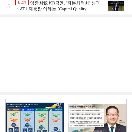
DQN
양종희號 KB금융, '자본최적화' 성과
5
···AT1 재등판 이유는 [Capital Quality
Review]]