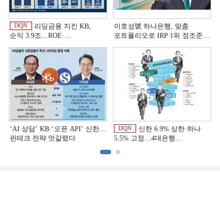
DQN
리딩금융 지킨 KB,
이호성號 하나은행, 맞춤
순익 3.9조…ROE·
포트폴리오로 IRP 1위 정조준
비용효율성까지 선두 [2026
[은행권 연금 방어전]
상반기 금융 리그테이블]
DQN
‘AI 상담’ KB·‘오픈 API’ 신한…
신한 6.9% 상한·하나
핀테크 전략 엇갈렸다
5.5% 고정…4대은행
중금리대출 승부수