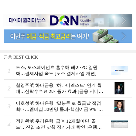
금융 BEST CLICK
토스, 토스페이먼츠 흡수해 페이·PG 일원
1
화…결제사업 속도 [토스 결제사업 재편]
함영주號 하나금융, '하나더넥스트‘ 연계 확
2
대…신탁수수료 2배 증가 효과 [금융 시니어
비즈니스 돋보기]
이호성號 하나은행, '달봉투'로 월급날 접점
3
확대…멤버십 30만명 돌파·핵심예금 9%↑
[은행권 머니무브 대응 전략]
정진완號 우리은행, 급여 12개월이면 '골
4
드'…진입 조건 낮춰 장기거래 락인 [은행권
머니무브 대응 전략]