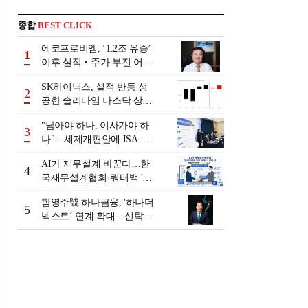
종합
BEST CLICK
에코프로비엠, ‘1.2조 유증’
1
이후 실적‧주가 부진 어쩌
나
SK하이닉스, 실적 반등 성
2
공한 솔리다임 나스닥 상장
검토
"남아야 하나, 이사가야 하
3
나"…세제개편안에 ISA 투
자자 셈법 복잡
AI가 재무설계 바꾼다…한
4
국재무설계협회·쿼터백 '베
러웰스'로 생태계 구축
함영주號 하나금융, '하나더
5
넥스트‘ 연계 확대…신탁수
수료 2배 증가 효과 [금융 시
니어 비즈니스 돋보기]