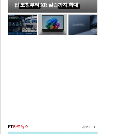
접 코칭부터 XR 실습까지 확대
FT
카드뉴스
더보기