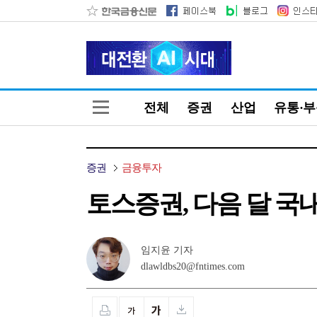
전체
증권
산업
유통·
증권
금융투자
토스증권, 다음 달 국
임지윤 기자
dlawldbs20@fntimes.com