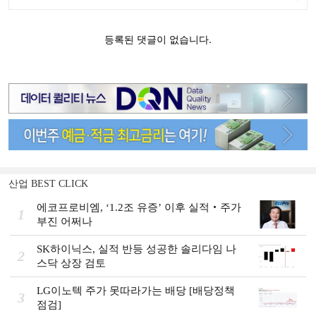
산업 BEST CLICK
에코프로비엠, ‘1.2조 유증’ 이후 실적‧주가
1
부진 어쩌나
SK하이닉스, 실적 반등 성공한 솔리다임 나
2
스닥 상장 검토
LG이노텍 주가 못따라가는 배당 [배당정책
3
점검]