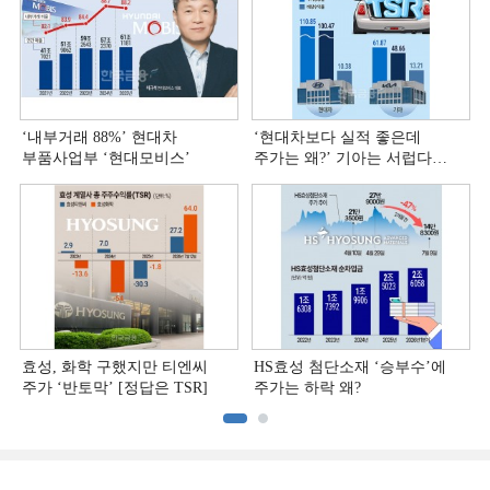
‘내부거래 88%ʼ 현대차
‘현대차보다 실적 좋은데
부품사업부 ‘현대모비스ʼ
주가는 왜?ʼ 기아는 서럽다
[정답은 TSR]
효성, 화학 구했지만 티엔씨
HS효성 첨단소재 ‘승부수’에
주가 ‘반토막’ [정답은 TSR]
주가는 하락 왜?