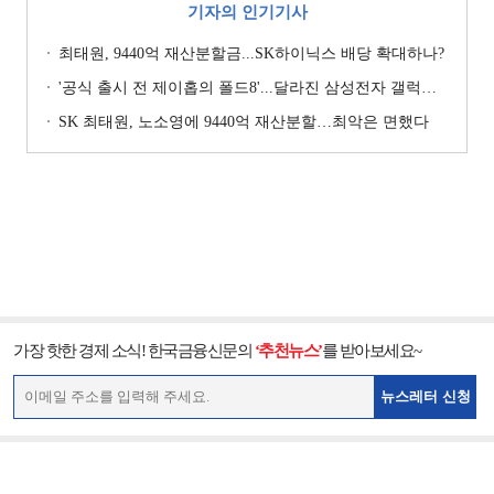
기자의 인기기사
최태원, 9440억 재산분할금...SK하이닉스 배당 확대하나?
'공식 출시 전 제이홉의 폴드8'...달라진 삼성전자 갤럭시 마케팅?
SK 최태원, 노소영에 9440억 재산분할…최악은 면했다
가장 핫한 경제 소식! 한국금융신문의
‘추천뉴스’
를 받아보세요~
뉴스레터 신청