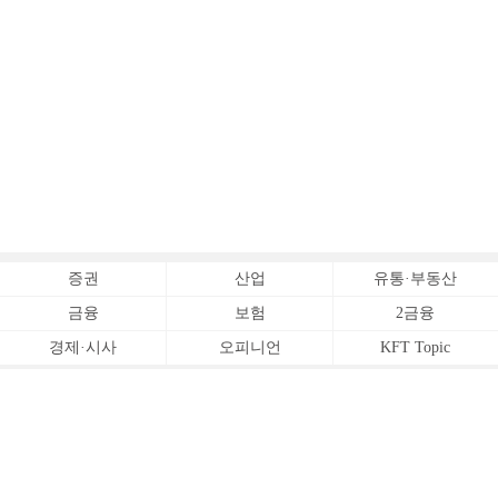
증권
산업
유통·부동산
금융
보험
2금융
경제·시사
오피니언
KFT Topic
전체서비스
Copyrightⓒ
한국금융신문 All Rights Reserved.