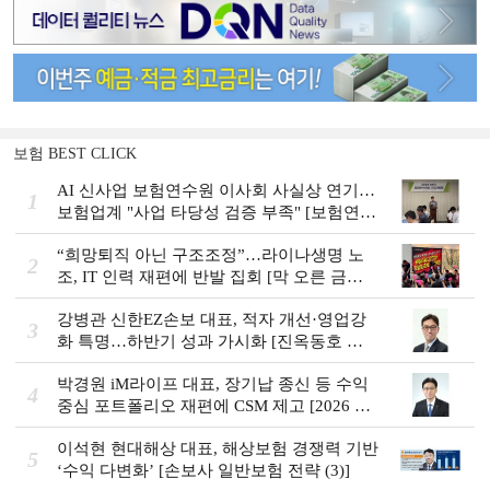
보험 BEST CLICK
AI 신사업 보험연수원 이사회 사실상 연기…
1
보험업계 "사업 타당성 검증 부족" [보험연수
원 AI사업 논란]
“희망퇴직 아닌 구조조정”…라이나생명 노
2
조, IT 인력 재편에 반발 집회 [막 오른 금융
권 하투(夏鬪)]
강병관 신한EZ손보 대표, 적자 개선·영업강
3
화 특명…하반기 성과 가시화 [진옥동호 신
한금융, 부스트업 점검]
박경원 iM라이프 대표, 장기납 종신 등 수익
4
중심 포트폴리오 재편에 CSM 제고 [2026 금
융사 상반기 실적]
이석현 현대해상 대표, 해상보험 경쟁력 기반
5
‘수익 다변화ʼ [손보사 일반보험 전략 (3)]