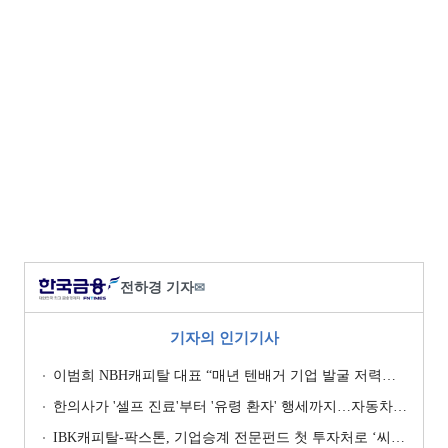
전하경 기자
✉
기자의 인기기사
이범희 NBH캐피탈 대표 “매년 텐배거 기업 발굴 저력…올해 ROE 20% 목표”
한의사가 '셀프 진료'부터 '유령 환자' 행세까지…자동차보험 악용 심각 [경상환자 8주룰 도입 초읽기]
IBK캐피탈-팍스톤, 기업승계 전문펀드 첫 투자처로 ‘씨엠디기술단’ 낙점 [캐피탈사 돋보기]