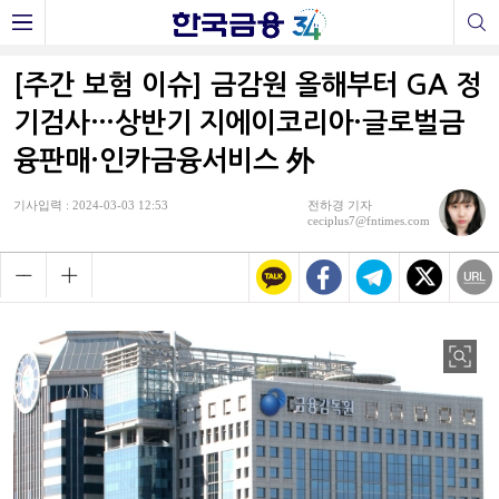
[주간 보험 이슈] 금감원 올해부터 GA 정
기검사…상반기 지에이코리아·글로벌금
융판매·인카금융서비스 外
기사입력 : 2024-03-03 12:53
전하경 기자
ceciplus7@fntimes.com