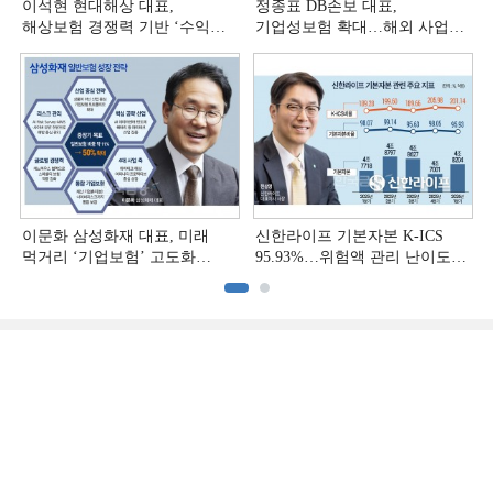
이석현 현대해상 대표,
정종표 DB손보 대표,
해상보험 경쟁력 기반 ‘수익
기업성보험 확대…해외 사업
다변화ʼ [손보사 일반보험 전략
다변화 [손보사 일반보험 전략
(3)]
(2)]
이문화 삼성화재 대표, 미래
신한라이프 기본자본 K-ICS
먹거리 ‘기업보험’ 고도화
95.93%…위험액 관리 난이도
[손보사 일반보험 전략 (1)]
상승 [보험사 기본자본 점검]