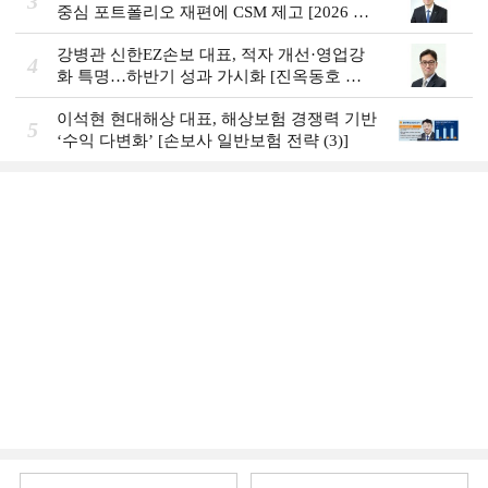
3
중심 포트폴리오 재편에 CSM 제고 [2026 금
융사 상반기 실적]
강병관 신한EZ손보 대표, 적자 개선·영업강
4
화 특명…하반기 성과 가시화 [진옥동호 신
한금융, 부스트업 점검]
이석현 현대해상 대표, 해상보험 경쟁력 기반
5
‘수익 다변화ʼ [손보사 일반보험 전략 (3)]