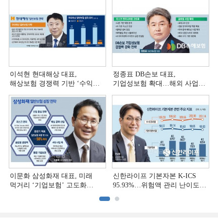
이석현 현대해상 대표,
정종표 DB손보 대표,
해상보험 경쟁력 기반 ‘수익
기업성보험 확대…해외 사업
다변화ʼ [손보사 일반보험 전략
다변화 [손보사 일반보험 전략
(3)]
(2)]
이문화 삼성화재 대표, 미래
신한라이프 기본자본 K-ICS
먹거리 ‘기업보험’ 고도화
95.93%…위험액 관리 난이도
[손보사 일반보험 전략 (1)]
상승 [보험사 기본자본 점검]