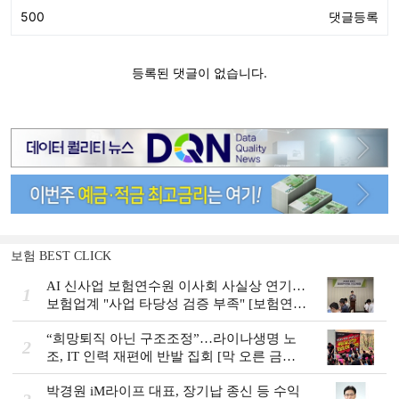
보험 BEST CLICK
AI 신사업 보험연수원 이사회 사실상 연기…
1
보험업계 "사업 타당성 검증 부족" [보험연수
원 AI사업 논란]
“희망퇴직 아닌 구조조정”…라이나생명 노
2
조, IT 인력 재편에 반발 집회 [막 오른 금융
권 하투(夏鬪)]
박경원 iM라이프 대표, 장기납 종신 등 수익