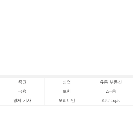
증권
산업
유통·부동산
금융
보험
2금융
경제·시사
오피니언
KFT Topic
전체서비스
Copyrightⓒ
한국금융신문 All Rights Reserved.