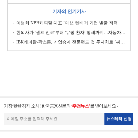
기자의 인기기사
이범희 NBH캐피탈 대표 “매년 텐배거 기업 발굴 저력…올해 ROE 20% 목표”
한의사가 '셀프 진료'부터 '유령 환자' 행세까지…자동차보험 악용 심각 [경상환자 8주룰 도입 초읽기]
IBK캐피탈-팍스톤, 기업승계 전문펀드 첫 투자처로 ‘씨엠디기술단’ 낙점 [캐피탈사 돋보기]
가장 핫한 경제 소식! 한국금융신문의
‘추천뉴스’
를 받아보세요~
뉴스레터 신청