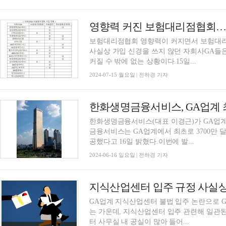
보험대리점협회 영향력이 커지면서 보험대리
사실상 가입 신경을 쓰지 않던 자회사GA들
커질 수 밖에 없는 상황이다.15일...
2024-07-15 월요일 | 전하경 기자
한화생명금융서비스, GA업계 최
한화생명금융서비스(대표 이경근)가 GA업계
금융서비스는 GA업계에서 최초로 3700만 달
공했다고 16일 밝혔다.이번에 발...
2024-06-16 일요일 | 전하경 기자
지식산업센터 입주 규정 사실상
GA업계 지식산업센터 불법 입주 논란으로 
는 가운데, 지식산업센터 입주 관련해 일관
터 사무실 내 공실이 많아 들어...