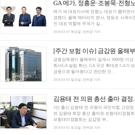
메가 새 대표이사에 전형노 대표가 뽑히면서
경됐다. 올해 메타리치 분사, 영등포 사옥이전
인 대표 역할에 무게가 실...
2024-03-07 목요일 | 전하경 기자
금융감독원이 올해부터 설계사 3000명 이상
회사GA 설립 확산, GA 규모 확대로 GA가
금융으로 들어왔다고 판단한 것...
2024-03-03 일요일 | 전하경 기자
김용태 전 의원 총선 출마 결
3선 출신 김용태 전 의원이 국민의힘 고양정
번 김용태 회장 총선 출마로 보험대리점협회
보험대리점협회는 김갑영 부...
2024-03-02 토요일 | 전하경 기자