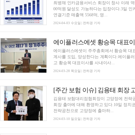
최병채 인카금융서비스 회장이 창사 이래 역대
00억원 달성도 가능하다는 입장이다.3일 인
연결기준 매출액 5568억, 영...
2024-04-03 수요일 | 전하경 기자
에이플러스에셋이 주주총회에서 황승목 대표이
계사를 도입, 양성한다는 계획이다.에이플러
고 황승목 대표이사를 사내이사...
2024-03-28 목요일 | 전하경 기자
김용태 보험대리점협회장이 고양정에 전략공
회장 출마에 대해 환영하고 있다.10일 정
전략공천으로 고양정에 출마하...
2024-03-10 일요일 | 전하경 기자