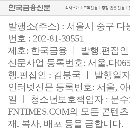
회사소개
구독신청
정정·반론 신청
발행소(주소) : 서울시 중구 
번호 : 202-81-39551
제호: 한국금융 ㅣ 발행.편집인 : 
신문사업 등록번호: 서울,다0655
행.편집인 : 김봉국 ㅣ 발행일자:
인터넷신문 등록번호: 서울, 아03
일 ㅣ 청소년보호책임자 : 문수
FNTIMES.COM의 모든 콘텐
재, 복사, 배포 등을 금합니다.