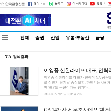
전체
증권
산업
유통·부동산
금융
'GA' 검색결과
이영종 신한라이프 대표가 전략적 GA 공략으로
로 상반기 단기납 종신보험, 하반기는 GA 
며 '톱2'도 목전이라는 평가다...
2024-10-27 일요일 | 전하경 기자
GA 14개사 세무조사에 업계 