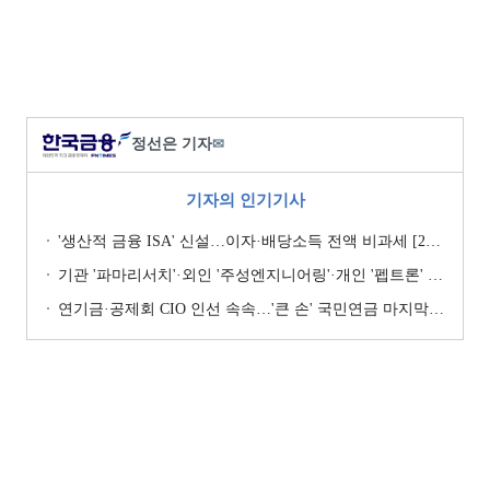
정선은 기자
✉
기자의 인기기사
'생산적 금융 ISA' 신설…이자·배당소득 전액 비과세 [2026 세제개편안]
기관 '파마리서치'·외인 '주성엔지니어링'·개인 '펩트론' 1위 [주간 코스닥 순매수- 2026년 7월27일~7월31일]
연기금·공제회 CIO 인선 속속…'큰 손' 국민연금 마지막 타자