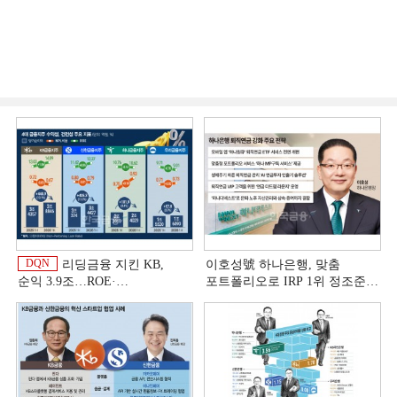
DQN
리딩금융 지킨 KB,
이호성號 하나은행, 맞춤
순익 3.9조…ROE·
포트폴리오로 IRP 1위 정조준
비용효율성까지 선두 [2026
[은행권 연금 방어전]
이
상반기 금융 리그테이블]