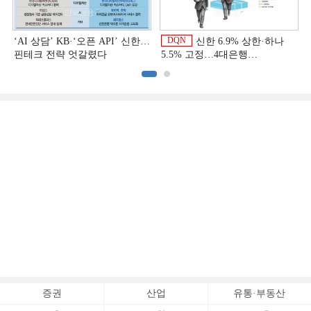
DQN
‘AI 상담’ KB·‘오픈 API’ 신한…
신한 6.9% 상한·하나
핀테크 전략 엇갈렸다
5.5% 고정…4대은행
중금리대출 승부수
이
증권
산업
유통·부동산