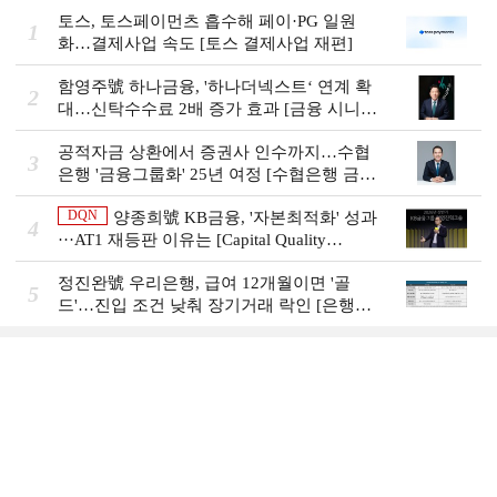
토스, 토스페이먼츠 흡수해 페이·PG 일원
1
화…결제사업 속도 [토스 결제사업 재편]
함영주號 하나금융, '하나더넥스트‘ 연계 확
2
대…신탁수수료 2배 증가 효과 [금융 시니어
비즈니스 돋보기]
공적자금 상환에서 증권사 인수까지…수협
3
은행 '금융그룹화' 25년 여정 [수협은행 금융
그룹의 꿈①]
DQN
양종희號 KB금융, '자본최적화' 성과
4
···AT1 재등판 이유는 [Capital Quality
Review]]
정진완號 우리은행, 급여 12개월이면 '골
5
드'…진입 조건 낮춰 장기거래 락인 [은행권
머니무브 대응 전략]