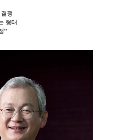
 결정
는 형태
정”
정