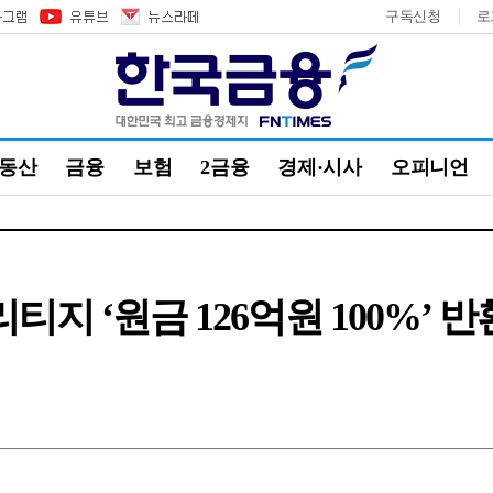
구독신청
로
부동산
금융
보험
2금융
경제·시사
오피니언
티지 ‘원금 126억원 100%’ 