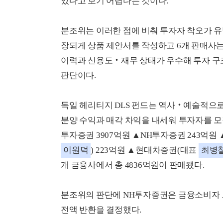
있다고 보기 어렵다는 것이다.
분조위는 이러한 점에 비춰 투자자 착오가 
장되게 상품 제안서를 작성하고 6개 판매사는
이력과 신용도‧재무 상태가 우수해 투자 
판단이다.
독일 헤리티지 DLS 펀드는 역사‧예술적으로
분양 수익과 매각 차익을 내세워 투자자를 모집했
투자증권 3907억원 ▲NH투자증권 243억
이원덕
) 223억원 ▲현대차증권(대표
최병
개 금융사에서 총 4836억원이 판매됐다.
분조위의 판단에 NH투자증권은 금융소비자 
전액 반환을 결정했다.