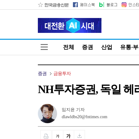
전체
증권
산업
유통·
증권
금융투자
NH투자증권, 독일 헤리
임지윤 기자
dlawldbs20@fntimes.com