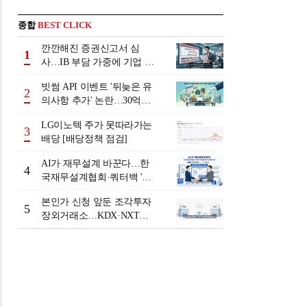
종합
BEST CLICK
깐깐해진 증권신고서 심
1
사…IB 부담 가중에 기업 자
금조달 '차질 우려'
빗썸 API 이벤트 '뒤늦은 유
2
의사항 추가' 논란…30억원
배상 조정 거부에 이용자 반
LG이노텍 주가 못따라가는
발
3
배당 [배당정책 점검]
AI가 재무설계 바꾼다…한
4
국재무설계협회·쿼터백 '베
러웰스'로 생태계 구축
본인가 신청 앞둔 조각투자
5
장외거래소…KDX·NXT컨
소 막판 점검 ‘분주’