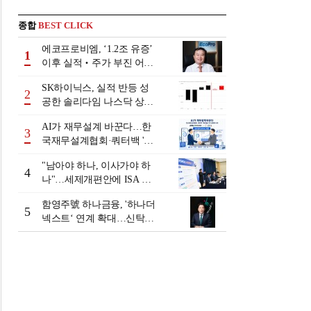
종합
BEST CLICK
에코프로비엠, ‘1.2조 유증’
1
이후 실적‧주가 부진 어쩌
나
SK하이닉스, 실적 반등 성
2
공한 솔리다임 나스닥 상장
검토
AI가 재무설계 바꾼다…한
3
국재무설계협회·쿼터백 '베
러웰스'로 생태계 구축
"남아야 하나, 이사가야 하
4
나"…세제개편안에 ISA 투
자자 셈법 복잡
함영주號 하나금융, '하나더
5
넥스트‘ 연계 확대…신탁수
수료 2배 증가 효과 [금융 시
니어 비즈니스 돋보기]