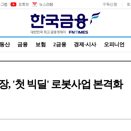
구독신청
로
부동산
금융
보험
2금융
경제·시사
오피니언
, '첫 빅딜' 로봇사업 본격화