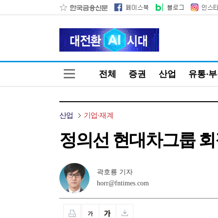
전체
증권
산업
유통·
산업
기업·재계
정의선 현대차그룹 회장
곽호룡 기자
horr@fntimes.com