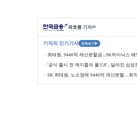
곽호룡 기자
✉
기자의 인기기사
전체보기
▶
최태원, 9440억 재산분할금...SK하이닉스 
'공식 출시 전 제이홉의 폴드8'...달라진 삼
SK 최태원, 노소영에 9440억 재산분할…최