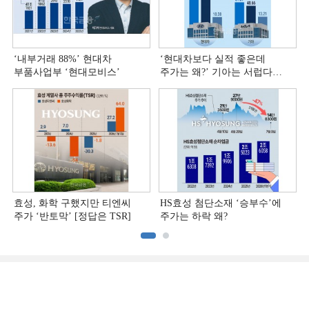
‘내부거래 88%ʼ 현대차
‘현대차보다 실적 좋은데
부품사업부 ‘현대모비스ʼ
주가는 왜?ʼ 기아는 서럽다
[정답은 TSR]
효성, 화학 구했지만 티엔씨
HS효성 첨단소재 ‘승부수’에
주가 ‘반토막’ [정답은 TSR]
주가는 하락 왜?