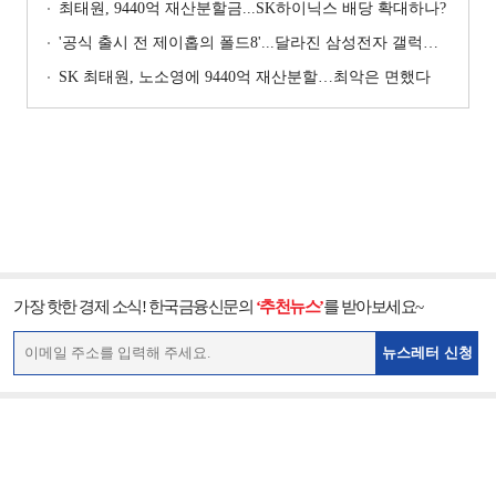
최태원, 9440억 재산분할금...SK하이닉스 배당 확대하나?
'공식 출시 전 제이홉의 폴드8'...달라진 삼성전자 갤럭시 마케팅?
SK 최태원, 노소영에 9440억 재산분할…최악은 면했다
가장 핫한 경제 소식! 한국금융신문의
‘추천뉴스’
를 받아보세요~
뉴스레터 신청