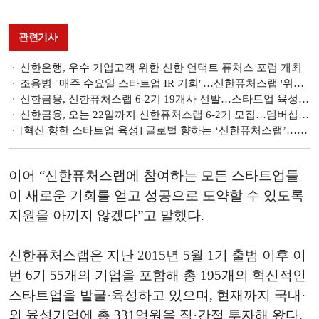
관련기사
신한은행, 우수 기업고객 위한 신한 언택트 퓨처스 포럼 개최
조용병 "매주 수요일 스타트업 IR 기회"…신한퓨처스랩 '위클리 피치 데이' 실시
신한금융, 신한퓨처스랩 6-2기 19개사 선발…스타트업 육성 체계 세분화
신한금융, 오는 22일까지 신한퓨처스랩 6-2기 모집…멤버십 도입해 육성 체계화
[혁신 향한 스타트업 육성] 글로벌 향하는 ‘신한퓨처스랩’…글로벌 엑셀러레이터 거듭나
이어 “신한퓨처스랩에 참여하는 모든 스타트업들
이 새로운 기회를 얻고 성공으로 도약할 수 있도록
지원을 아끼지 않겠다”고 말했다.
신한퓨처스랩은 지난 2015년 5월 1기 출범 이후 이
번 6기 55개의 기업을 포함해 총 195개의 혁신적인
스타트업을 발굴·육성하고 있으며, 현재까지 국내·
외 육성기업에 총 331억원을 직·간접 투자해 왔다.