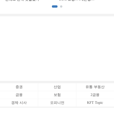
중금리대출 승부수
증권
산업
유통·부동산
금융
보험
2금융
경제·시사
오피니언
KFT Topic