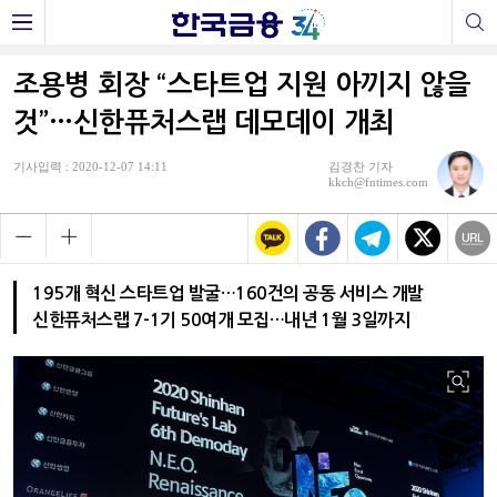
조용병 회장 “스타트업 지원 아끼지 않을
것”…신한퓨처스랩 데모데이 개최
기사입력 : 2020-12-07 14:11
김경찬 기자
kkch@fntimes.com
195개 혁신 스타트업 발굴…160건의 공동 서비스 개발
신한퓨처스랩 7-1기 50여개 모집…내년 1월 3일까지