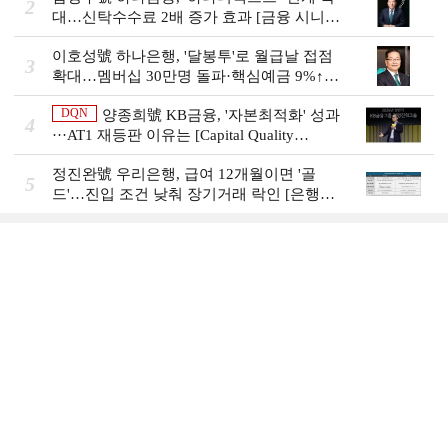
2
대…신탁수수료 2배 증가 효과 [금융 시니어
비즈니스 돋보기]
이호성號 하나은행, '달봉투'로 월급날 접점
3
확대…멤버십 30만명 돌파·핵심예금 9%↑
[은행권 머니무브 대응 전략]
DQN
양종희號 KB금융, '자본최적화' 성과
4
···AT1 재등판 이유는 [Capital Quality
Review]]
정진완號 우리은행, 급여 12개월이면 '골
5
드'…진입 조건 낮춰 장기거래 락인 [은행권
머니무브 대응 전략]