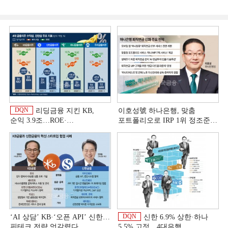
DQN
리딩금융 지킨 KB,
이호성號 하나은행, 맞춤
순익 3.9조…ROE·
포트폴리오로 IRP 1위 정조준
비용효율성까지 선두 [2026
[은행권 연금 방어전]
상반기 금융 리그테이블]
DQN
‘AI 상담’ KB·‘오픈 API’ 신한…
신한 6.9% 상한·하나
핀테크 전략 엇갈렸다
5.5% 고정…4대은행