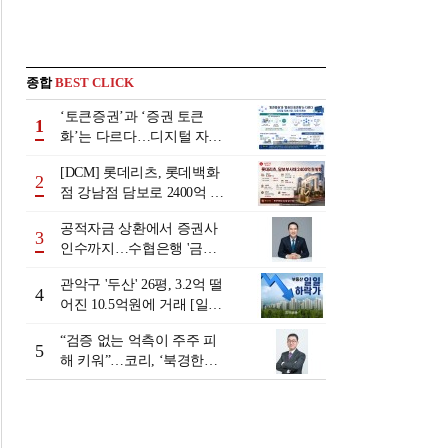
종합
BEST CLICK
‘토큰증권’과 ‘증권 토큰
1
화’는 다르다…디지털 자본
시장 다음 단계는
[DCM] 롯데리츠, 롯데백화
2
점 강남점 담보로 2400억 조
달…단기채 차환
공적자금 상환에서 증권사
3
인수까지…수협은행 '금융
그룹화' 25년 여정 [수협은
관악구 '두산' 26평, 3.2억 떨
행 금융그룹의 꿈①]
4
어진 10.5억원에 거래 [일일
하락가]
“검증 없는 억측이 주주 피
5
해 키워”…코리, ‘북경한미
미수채권 논란’ 정면 반박