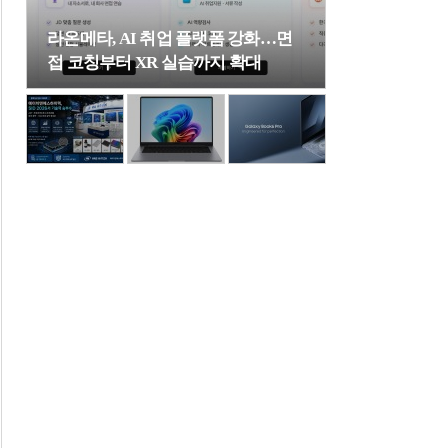
라온메타, AI 취업 플랫폼 강화…면
접 코칭부터 XR 실습까지 확대