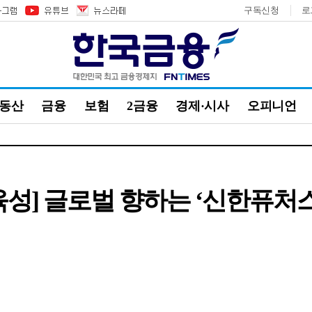
구독신청
로
부동산
금융
보험
2금융
경제·시사
오피니언
육성] 글로벌 향하는 ‘신한퓨