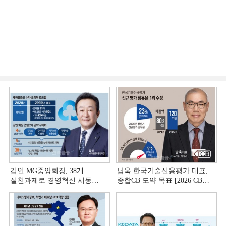
김인 MG중앙회장, 38개
남욱 한국기술신용평가 대표,
실천과제로 경영혁신 시동
종합CB 도약 목표 [2026 CB사
[상호금융 경영혁신 진단 ①]
하반기 전략 ③]