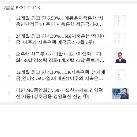
2금융 BEST CLICK
12개월 최고 연 6.50%…애큐온저축은행 '처
1
음만난적금'[이주의 저축은행 적금금리-8월
1주]
24개월 최고 연 4.30%…SBI저축은행 '정기예
2
금'[이주의 저축은행 예금금리-8월 1주]
오우택 한국투자캐피탈 대표, ‘차입처 다각
3
화ʼ 조달 경쟁력 강화 [캐피탈 조달 돋보기
(12)]
12개월 최고 연 4.10%…CK저축은행 '정기예
4
금(인터넷,모바일,비대면)'[이주의 저축은행
예금금리-8월 1주]
김인 MG중앙회장, 38개 실천과제로 경영혁
5
신 시동 [상호금융 경영혁신 진단 ①]