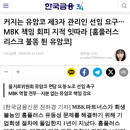
커지는 유암코 제3자 관리인 선임 요구…
MBK 책임 회피 지적 잇따라 [홈플러스
리스크 불똥 튄 유암코]
기사입력 : 2026-05-21 14:47
전하경 기자
ceciplus7@fntimes.com
을지로위원회 유암코 면담 요청·노조 선임 촉구
MBK 역할 전무…지분 없는 유암코 책임 강요
[한국금융신문 전하경 기자]
MBK파트너스가 회생
불능인 홈플러스 유동성 문제를 해결하기 위해 기
업회생 절차에 돌입한지 1년이 지났다. 홈플러스