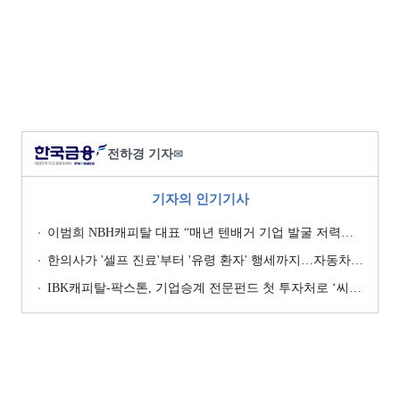
전하경 기자
✉
기자의 인기기사
이범희 NBH캐피탈 대표 “매년 텐배거 기업 발굴 저력…올해 ROE 20% 목표”
한의사가 '셀프 진료'부터 '유령 환자' 행세까지…자동차보험 악용 심각 [경상환자 8주룰 도입 초읽기]
IBK캐피탈-팍스톤, 기업승계 전문펀드 첫 투자처로 ‘씨엠디기술단’ 낙점 [캐피탈사 돋보기]