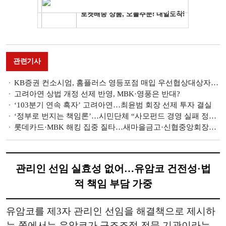
관련기사
KB증권 컨소시엄, 홈플러스 영등포점 매입 우선협상대상자로 선정
고려아연 상법 개정 선제 반영, MBK·영풍은 반대?
‘103분기 연속 흑자’ 고려아연…최윤범 회장 선제 투자 결실
‘정부로 번지는 책임론’…시민단체 “사모펀드 경영 실패 정부 책임”
롯데카드·MBK 해킹 집중 질타…새마을금고·신협중앙회장도 증인 신청 [2025 국감 미리보기]
관리인 선임 실효성 없어…유암코 건전성·법
적 책임 부담 가중
유암코를 제3자 관리인 선임을 해결책으로 제시하
는 쪽에서는 유암코가 구조조정 전문 기관이라는