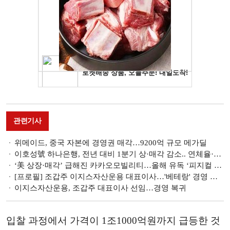
관련기사
위메이드, 중국 자본에 경영권 매각…9200억 규모 메가딜
이호성號 하나은행, 전년 대비 1분기 상·매각 감소.. 연체율·NPL 관리 '숙제' [금융 NPL 진단]
‘美 상장·매각’ 급해진 카카오모빌리티…올해 유독 ‘피지컬 AI’ 외치는 속내
[프로필] 조갑주 이지스자산운용 대표이사…'베테랑' 경영 복귀
이지스자산운용, 조갑주 대표이사 선임…경영 복귀
입찰 과정에서 가격이 1조1000억원까지 급등한 것