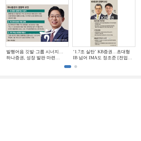
발행어음 깃발·그룹 시너지…
‘1.7조 실탄’ KB증권…초대형
하나증권, 성장 발판 마련
IB 넘어 IMA도 정조준 [전업계
[전업계 추격하는 은행계
추격하는 은행계 증권사 (2)]
증권사 (3)]