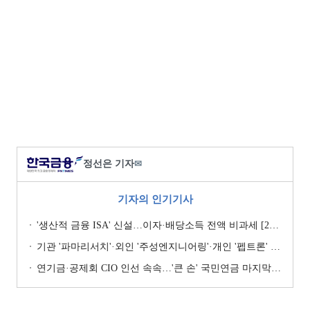
정선은 기자
✉
기자의 인기기사
'생산적 금융 ISA' 신설…이자·배당소득 전액 비과세 [2026 세제개편안]
기관 '파마리서치'·외인 '주성엔지니어링'·개인 '펩트론' 1위 [주간 코스닥 순매수- 2026년 7월27일~7월31일]
연기금·공제회 CIO 인선 속속…'큰 손' 국민연금 마지막 타자