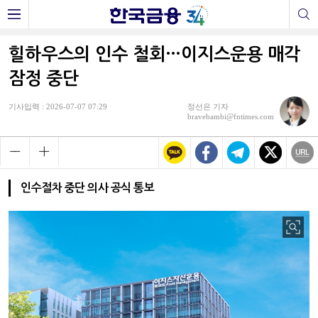
힐하우스의 인수 철회…이지스운용 매각
잠정 중단
기사입력 : 2026-07-07 07:29
정선은 기자
bravebambi@fntimes.com
인수절차 중단 의사 공식 통보