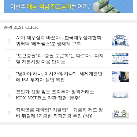
증권 BEST CLICK
AI가 재무설계 바꾼다…한국재무설계협회·
1
쿼터백 '베러웰스'로 생태계 구축
‘토큰증권’과 ‘증권 토큰화’는 다르다…디지
2
털 자본시장 다음 단계는
"남아야 하나, 이사가야 하나"…세제개편안
3
에 ISA 투자자 셈법 복잡
본인가 신청 앞둔 조각투자 장외거래소…
4
KDX·NXT컨소 막판 점검 ‘분주’
퇴직연금 계약형? 기금형?…기금화 제도 정
5
비 뭐길래 [기금형 퇴직연금 추진 (상)]