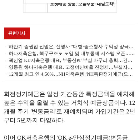
관련기사
하반기 증권업 전망은, 신평사 "대형·중소형사 수익성 양극화…조달환경 변화 대응 모니터링"
하나저축은행, 책무구조도 도입 및 내부통제 시스템 오픈…책무관리 체계 구축 [저축은행 돋보기]
곽산업 KB저축은행 대표, 부동산PF 부실 마무리 총력…건전성 개선 최우선 진행 [지주계 저축은행 건전성 관리]
양동원 하나저축은행 대표, 고정여신비율 진정세…부실자산 지속정리로 연체율 개선 박차 [지주계 저축은행 건전성 관리]
12개월 최고 연 4.50%…NH저축은행 ‘NH특판정기예금(모바일)’[이주의 저축은행 예금금리-7월 1주]
회전정기예금은 일정 기간동안 특정금액을 예치해
높은 수익을 올릴 수 있는 거치식 예금상품이다. 12
개월 주기 '변동금리'로 재예치되며 가입기간은 2년
부터 5년까지 다양하다.
이어 OK저축은행의 'OK e-안심정기예금(변동금