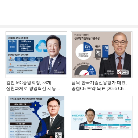
김인 MG중앙회장, 38개
남욱 한국기술신용평가 대표,
실천과제로 경영혁신 시동
종합CB 도약 목표 [2026 CB사
[상호금융 경영혁신 진단 ①]
하반기 전략 ③]