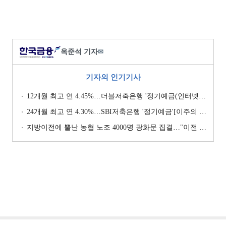
옥준석 기자
✉
기자의 인기기사
12개월 최고 연 4.45%…더블저축은행 '정기예금(인터넷뱅킹, 스마트뱅킹)' [이주의 저축은행 예금금리-7월 4주]
24개월 최고 연 4.30%…SBI저축은행 '정기예금'[이주의 저축은행 예금금리-8월 1주]
지방이전에 뿔난 농협 노조 4000명 광화문 집결…"이전 강요 시 금융노조 총파업 불사" [막 오른 금융권 하투(夏鬪)]