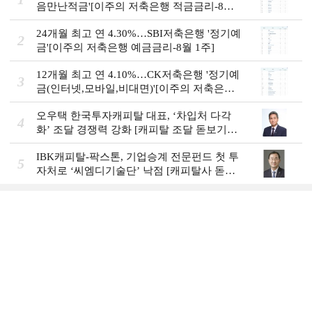
음만난적금'[이주의 저축은행 적금금리-8월
1주]
24개월 최고 연 4.30%…SBI저축은행 '정기예
2
금'[이주의 저축은행 예금금리-8월 1주]
12개월 최고 연 4.10%…CK저축은행 '정기예
3
금(인터넷,모바일,비대면)'[이주의 저축은행
예금금리-8월 1주]
오우택 한국투자캐피탈 대표, ‘차입처 다각
4
화ʼ 조달 경쟁력 강화 [캐피탈 조달 돋보기
(12)]
IBK캐피탈-팍스톤, 기업승계 전문펀드 첫 투
5
자처로 ‘씨엠디기술단’ 낙점 [캐피탈사 돋보
기]