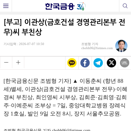
[부고] 이관상(금호건설 경영관리본부 전
무)씨 부친상
기사입력 : 2026-07-07 10:50
조범형 기자
chobh06@fntimes.com
[한국금융신문 조범형 기자] ▲ 이동춘씨 (향년 88
세)별세, 이관상(금호건설 경영관리본부 전무)·이혜
경씨 부친상, 최인영씨 시부상, 김희준·김희영·김희
주·이예준씨 조부상 = 7일, 중앙대학교병원 장례식
장 1호실, 발인 9일 오전 8시, 장지 서울추모공원.
조범형 한국금융신문 기자 chobh06@fntimes.com