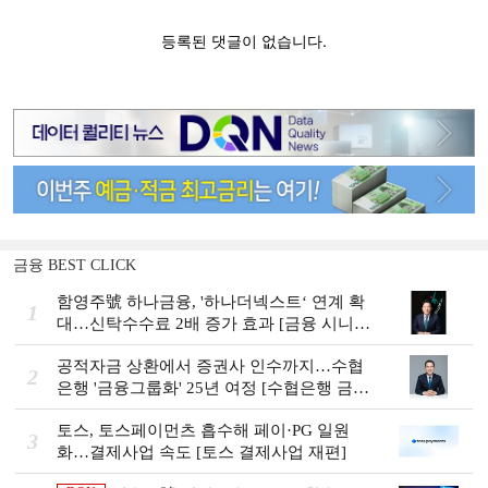
금융 BEST CLICK
함영주號 하나금융, '하나더넥스트‘ 연계 확
1
대…신탁수수료 2배 증가 효과 [금융 시니어
비즈니스 돋보기]
공적자금 상환에서 증권사 인수까지…수협
2
은행 '금융그룹화' 25년 여정 [수협은행 금융
그룹의 꿈①]
토스, 토스페이먼츠 흡수해 페이·PG 일원
3
화…결제사업 속도 [토스 결제사업 재편]