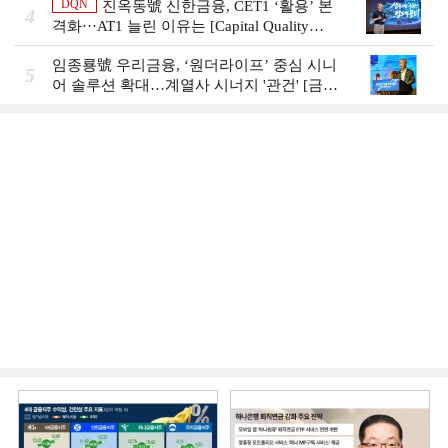
DQN
진옥동號 신한금융, CET1 ‘활용’ 본
4
격화···AT1 늘린 이유는 [Capital Quality
Review]
임종룡號 우리금융, ‘원더라이프’ 중심 시니
5
어 솔루션 확대…계열사 시너지 '관건' [금융
시니어 비즈니스 돋보기]