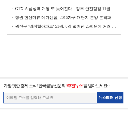
GTX-A 삼성역 개통 또 늦어진다…정부 안전점검 11월까지 확대
창원 한신더휴 메가센텀, 2016가구 대단지 분양 본격화
광진구 '워커힐아파트' 51평, 8억 떨어진 25억원에 거래 [일일 하락가]
가장 핫한 경제 소식! 한국금융신문의
‘추천뉴스’
를 받아보세요~
뉴스레터 신청