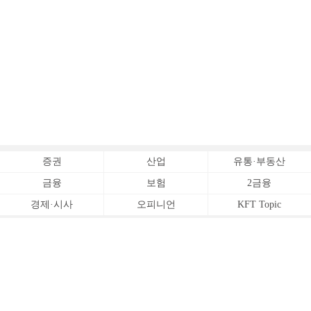
증권
산업
유통·부동산
금융
보험
2금융
경제·시사
오피니언
KFT Topic
전체서비스
Copyrightⓒ
한국금융신문 All Rights Reserved.