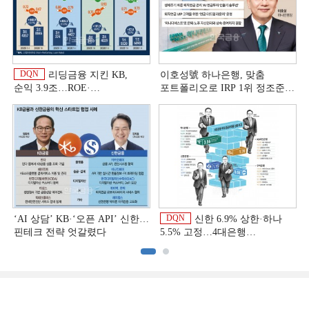
DQN
리딩금융 지킨 KB,
이호성號 하나은행, 맞춤
순익 3.9조…ROE·
포트폴리오로 IRP 1위 정조준
비용효율성까지 선두 [2026
[은행권 연금 방어전]
이
상반기 금융 리그테이블]
DQN
‘AI 상담’ KB·‘오픈 API’ 신한…
신한 6.9% 상한·하나
핀테크 전략 엇갈렸다
5.5% 고정…4대은행
중금리대출 승부수
이