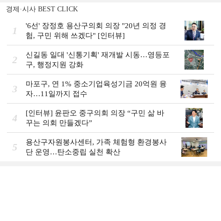
경제·시사 BEST CLICK
'6선' 장정호 용산구의회 의장 "20년 의정 경
1
험, 구민 위해 쓰겠다" [인터뷰]
신길동 일대 '신통기획' 재개발 시동…영등포
2
구, 행정지원 강화
마포구, 연 1% 중소기업육성기금 20억원 융
3
자…11일까지 접수
[인터뷰] 윤판오 중구의회 의장 “구민 삶 바
4
꾸는 의회 만들겠다”
용산구자원봉사센터, 가족 체험형 환경봉사
5
단 운영…탄소중립 실천 확산