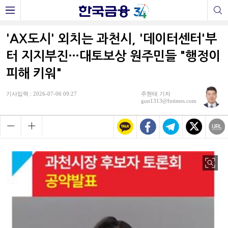
'AX도시' 외치는 과천시, '데이터센터'부
터 지지부진…대토보상 원주민들 "행정이
피해 키워"
기사입력 : 2026-07-06 09:27
주현태 기자
gun1313@fntimes.com