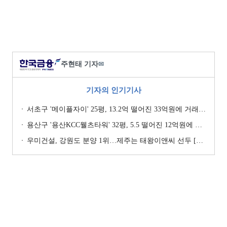
주현태 기자
✉
기자의 인기기사
서초구 '메이플자이' 25평, 13.2억 떨어진 33억원에 거래 [일일 하락가]
용산구 '용산KCC웰츠타워' 32평, 5.5 떨어진 12억원에 거래 [일일 하락가]
우미건설, 강원도 분양 1위…제주는 태왕이앤씨 선두 [이 지역 분양왕-강원·제주]