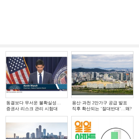
동결보다 무서운 불확실성…
용산·과천 2만가구 공급 발표
증권사 리스크 관리 시험대
직후 확산되는 ‘절대반대’…왜?