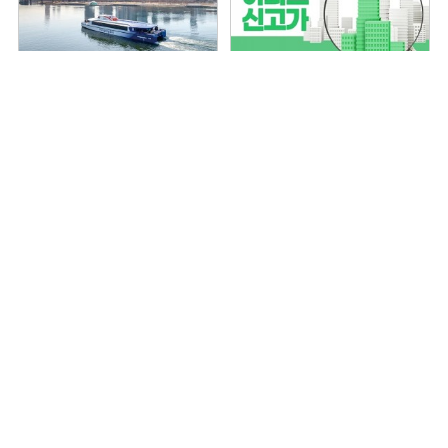
무승객 운항중인 한강버스…
용산구 ‘나인원한남’ 88평, 9억
언제 운항 재개될까
상승한 167억원에 거래 [일일
아파트 신고가]