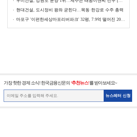
우미건설, 강원도 분양 1위…제주는 태왕이앤씨 선두 [이 지역 분양왕-강원·제주]
현대건설, 도시정비 왕좌 굳힌다…목동·한강로 수주 총력
마포구 '이편한세상마포리버파크' 32평, 7.9억 떨어진 20.4억원에 거래 [일일 하락가]
가장 핫한 경제 소식! 한국금융신문의
‘추천뉴스’
를 받아보세요~
뉴스레터 신청