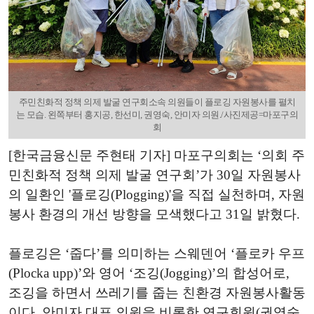
주민친화적 정책 의제 발굴 연구회소속 의원들이 플로깅 자원봉사를 펼치
는 모습. 왼쪽부터 홍지공, 한선미, 권영숙, 안미자 의원./사진제공=마포구의
회
[한국금융신문 주현태 기자] 마포구의회는 ‘의회 주
민친화적 정책 의제 발굴 연구회’가 30일 자원봉사
의 일환인 '플로깅(Plogging)'을 직접 실천하며, 자원
봉사 환경의 개선 방향을 모색했다고 31일 밝혔다.
플로깅은
‘
줍다
’
를 의미하는 스웨덴어
‘
플로카 우프
(Plocka upp)’
와 영어
‘
조깅
(Jogging)’
의 합성어로
,
조깅을 하면서 쓰레기를 줍는 친환경 자원봉사활동
이다
.
안미자 대표 의원을 비롯한 연구회원
(
권영숙
,