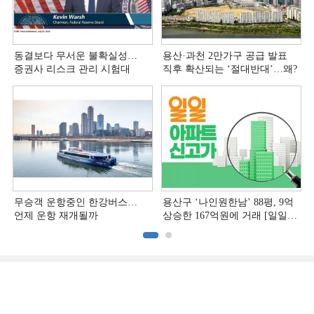
동결보다 무서운 불확실성…
용산·과천 2만가구 공급 발표
증권사 리스크 관리 시험대
직후 확산되는 ‘절대반대’…왜?
무승객 운항중인 한강버스…
용산구 ‘나인원한남’ 88평, 9억
언제 운항 재개될까
상승한 167억원에 거래 [일일
아파트 신고가]