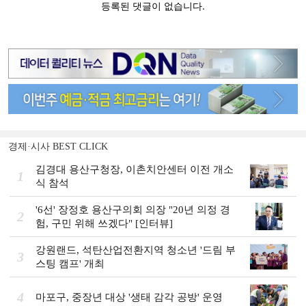
경제·시사 BEST CLICK
김경대 용산구청장, 이촌치안센터 이전 개소
1
식 참석
'6선' 장정호 용산구의회 의장 "20년 의정 경
2
험, 구민 위해 쓰겠다" [인터뷰]
강원랜드, 석탄산업전환지역 청소년 '드림 부
3
스팅 캠프' 개최
4
마포구, 중장년 대상 '생태 감각 공방' 운영