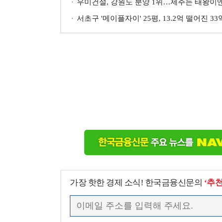
우미건설, 강원도 분양 1위…제주는 태왕이앤
서초구 '메이플자이' 25평, 13.2억 떨어진 3
가장 핫한 경제 소식! 한국금융신문의
‘추