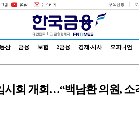
구독신청
로
부동산
금융
보험
2금융
경제·시사
오피니언
 임시회 개회…“백남환 의원,