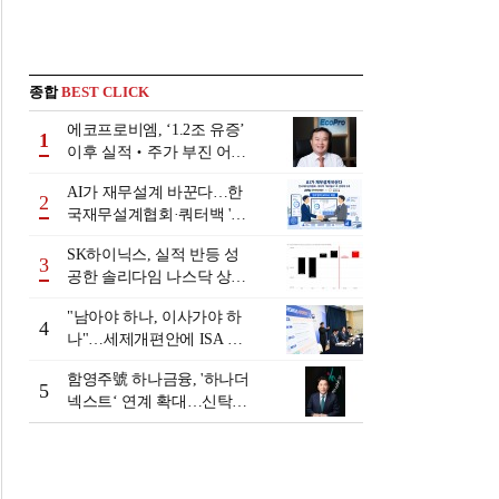
종합
BEST CLICK
에코프로비엠, ‘1.2조 유증’
1
이후 실적‧주가 부진 어쩌
나
AI가 재무설계 바꾼다…한
2
국재무설계협회·쿼터백 '베
러웰스'로 생태계 구축
SK하이닉스, 실적 반등 성
3
공한 솔리다임 나스닥 상장
검토
"남아야 하나, 이사가야 하
4
나"…세제개편안에 ISA 투
자자 셈법 복잡
함영주號 하나금융, '하나더
5
넥스트‘ 연계 확대…신탁수
수료 2배 증가 효과 [금융 시
니어 비즈니스 돋보기]