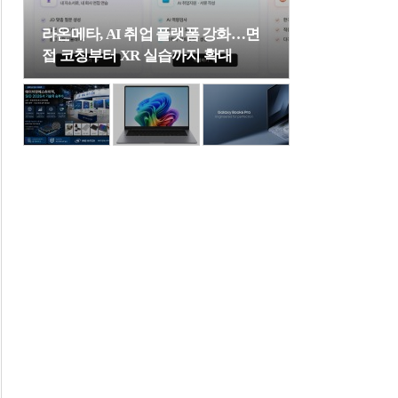
라온메타, AI 취업 플랫폼 강화…면
접 코칭부터 XR 실습까지 확대