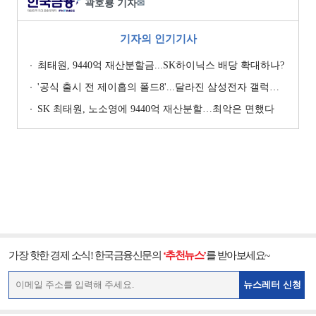
곽호룡 기자
✉
기자의 인기기사
최태원, 9440억 재산분할금...SK하이닉스 배당 확대하나?
'공식 출시 전 제이홉의 폴드8'...달라진 삼성전자 갤럭시 마케팅?
SK 최태원, 노소영에 9440억 재산분할…최악은 면했다
가장 핫한 경제 소식! 한국금융신문의
‘추천뉴스’
를 받아보세요~
뉴스레터 신청