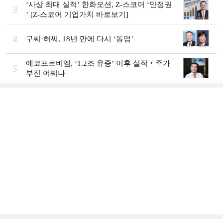
‘사상 최대 실적ʼ 한화오션, Z-스코어 ‘안정권
3
ʼ [Z-스코어 기업가치 바로보기]
4
구씨·허씨, 18년 만에 다시 ‘동업’
에코프로비엠, ‘1.2조 유증’ 이후 실적‧주가
5
부진 어쩌나