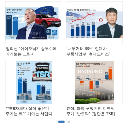
정의선 ‘아이오닉3ʼ 승부수에
‘내부거래 88%ʼ 현대차
따라붙는 그림자
부품사업부 ‘현대모비스ʼ
‘현대차보다 실적 좋은데
효성, 화학 구했지만 티엔씨
주가는 왜?ʼ 기아는 서럽다
주가 ‘반토막’ [정답은 TSR]
[정답은 TSR]