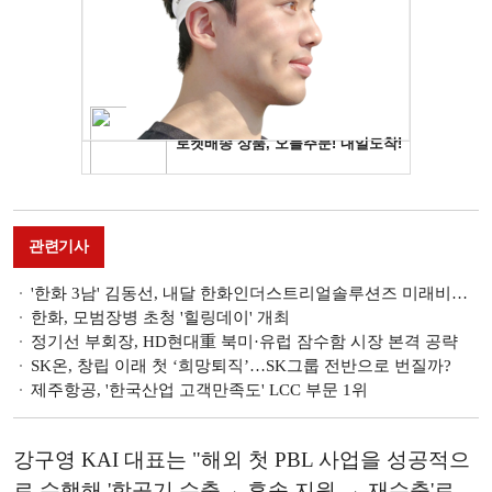
관련기사
'한화 3남' 김동선, 내달 한화인더스트리얼솔루션즈 미래비전총괄 합류
한화, 모범장병 초청 '힐링데이' 개최
정기선 부회장, HD현대重 북미·유럽 잠수함 시장 본격 공략
SK온, 창립 이래 첫 ‘희망퇴직’…SK그룹 전반으로 번질까?
제주항공, '한국산업 고객만족도' LCC 부문 1위
강구영 KAI 대표는 "해외 첫 PBL 사업을 성공적으
로 수행해 '항공기 수출→ 후속 지원 → 재수출'로