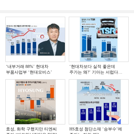
‘내부거래 88%ʼ 현대차
‘현대차보다 실적 좋은데
부품사업부 ‘현대모비스ʼ
주가는 왜?ʼ 기아는 서럽다
[정답은 TSR]
효성, 화학 구했지만 티엔씨
HS효성 첨단소재 ‘승부수’에