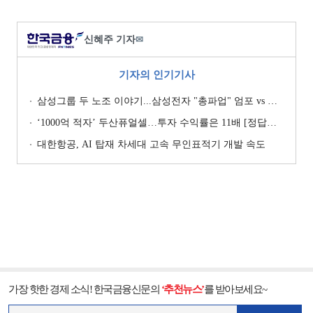
신혜주 기자
✉
기자의 인기기사
삼성그룹 두 노조 이야기...삼성전자 "총파업" 엄포 vs 삼성重 '노사 원팀' 자처
‘1000억 적자’ 두산퓨얼셀…투자 수익률은 11배 [정답은 TSR]
대한항공, AI 탑재 차세대 고속 무인표적기 개발 속도
가장 핫한 경제 소식! 한국금융신문의
‘추천뉴스’
를 받아보세요~