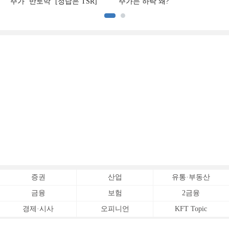
주가 ‘반토막’ [정답은 TSR]
주가는 하락 왜?
증권
산업
유통·부동산
금융
보험
2금융
경제·시사
오피니언
KFT Topic