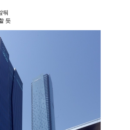
 앞둬
할 듯