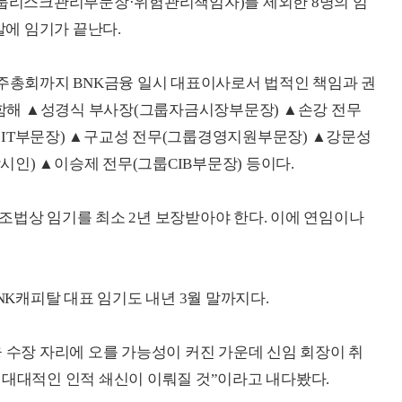
룹리스크관리부문장·위험관리책임자)를 제외한 8명의 임
말에 임기가 끝난다.
주주총회까지 BNK금융 일시 대표이사로서 법적인 책임과 권
함해 ▲성경식 부사장(그룹자금시장부문장) ▲손강 전무
-IT부문장) ▲구교성 전무(그룹경영지원부문장) ▲강문성
인) ▲이승제 전무(그룹CIB부문장) 등이다.
조법상 임기를 최소 2년 보장받아야 한다. 이에 연임이나
NK캐피탈 대표 임기도 내년 3월 말까지다.
융 수장 자리에 오를 가능성이 커진 가운데 신임 회장이 취
 대대적인 인적 쇄신이 이뤄질 것”이라고 내다봤다.