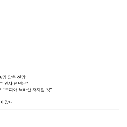
6명 압축 전망
부 인사 면면은?
조 “모피아·낙하산 저지할 것”
보이 앉나