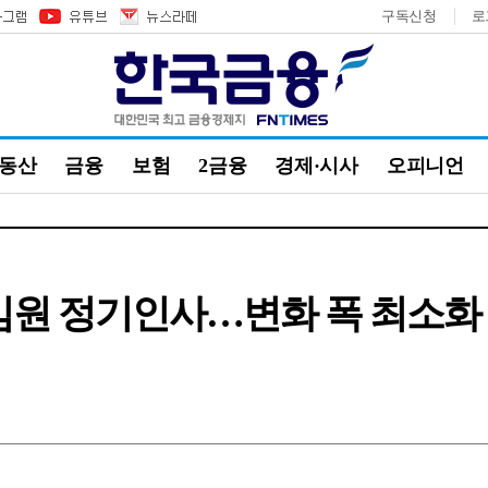
구독신청
로
부동산
금융
보험
2금융
경제·시사
오피니언
 임원 정기인사…변화 폭 최소화