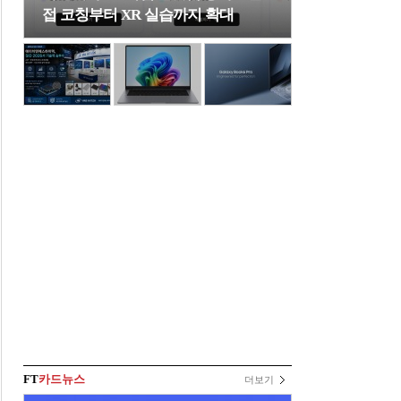
접 코칭부터 XR 실습까지 확대
FT
카드뉴스
더보기