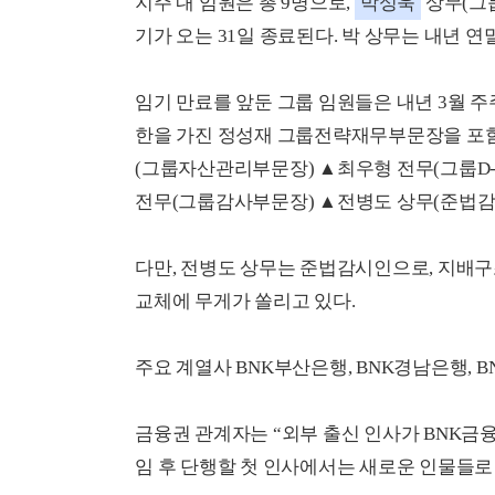
지주 내 임원은 총 9명으로,
박성욱
상무(그
기가 오는 31일 종료된다. 박 상무는 내년 연
임기 만료를 앞둔 그룹 임원들은 내년 3월 
한을 가진 정성재 그룹전략재무부문장을 포
(그룹자산관리부문장) ▲최우형 전무(그룹D
전무(그룹감사부문장) ▲전병도 상무(준법감시
다만, 전병도 상무는 준법감시인으로, 지배구
교체에 무게가 쏠리고 있다.
주요 계열사 BNK부산은행, BNK경남은행, B
금융권 관계자는 “외부 출신 인사가 BNK금
임 후 단행할 첫 인사에서는 새로운 인물들로