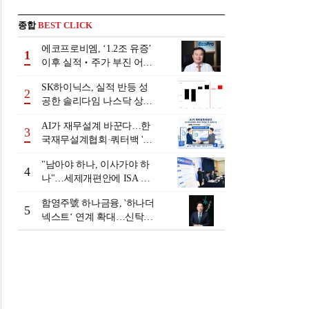
종합
BEST CLICK
에코프로비엠, ‘1.2조 유증’
1
이후 실적‧주가 부진 어쩌
나
SK하이닉스, 실적 반등 성
2
공한 솔리다임 나스닥 상장
검토
AI가 재무설계 바꾼다…한
3
국재무설계협회·쿼터백 '베
러웰스'로 생태계 구축
"남아야 하나, 이사가야 하
4
나"…세제개편안에 ISA 투
자자 셈법 복잡
함영주號 하나금융, '하나더
5
넥스트‘ 연계 확대…신탁수
수료 2배 증가 효과 [금융 시
니어 비즈니스 돋보기]